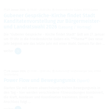
27. Januar 2026
19:00 – 21:00 Uhr
Frie­dens­kir­che Guben, 03172 Guben
Gube­ner Gesprä­che-Kir­che fin­det Stadt
Kan­di­ta­ten­vor­stel­lung zur Bür­ger­meis­ter-
und Land­rats­wahl 2026
(Lesung / Vor­trag)
Die "Gube­ner Gesprä­che - Kir­che fin­det Stadt" lädt am 27. Januar
um 19 Uhr in die Frie­dens­kir­che Guben ein. **Thema** Das neue
Jahr beginnt wie das letzte Jahr mit einer Wahl. Damals für den …
wei­ter
28. Januar 2026
11:00 – 12:00 Uhr
Kul­tur­schiff Senf­ten­ber­ger See, 01968
Senf­ten­berg
Power Flow und Bewe­gungs­mix
(Sport)
Star­ten Sie mit einem abwechs­lungs­rei­chen Bewe­gungs­mix in
den Tag – hier wer­den ver­schie­dene Fit­ness­übun­gen kom­bi­niert,
die Kraft, Aus­dauer und Koor­di­na­tion trai­nie­ren. Direkt im
Anschluss folgt …