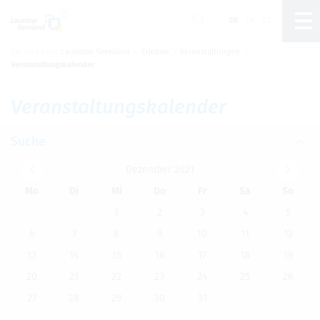
DE
EN
CS
Sie sind hier:
Lausitzer Seenland
Erleben
Veranstaltungen
Um Einstellungen zur Barrierefreiheit vornehmen
Veranstaltungskalender
zu können wird die Berechtigung für
funktionale
Cookies
in den Cookie-Einstellungen benötigt.
Ver­an­stal­tungs­ka­len­der
Cookie-Einstellungen
Suche
Dezem­ber 2021
Mo
Di
Mi
Do
Fr
Sa
So
1
2
3
4
5
6
7
8
9
10
11
12
13
14
15
16
17
18
19
20
21
22
23
24
25
26
27
28
29
30
31