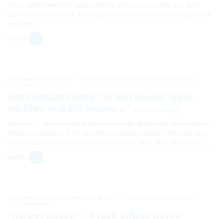
eines Lebens­wer­kes" prä­sen­tie­ren wir eine Aus­wahl aus dem
facet­ten­rei­chen Werk des begab­ten Künst­lers Felix Lücking. Felix
Lücking …
wei­ter
30. Januar 2026
12:00 – 17:00 Uhr
Stadt- und Indus­trie­mu­seum Guben,
03172 Guben
Son­der­aus­stel­lung: "Schon wie­der Weih­
nach­ten und ein Neues….."
(Aus­stel­lung)
Bis zum 11. Januar 2026 prä­sen­tier­ten die Mit­glie­der der Gube­ner
Nei­ße­stich­linge in ihrer Son­der­aus­stel­lung expli­zit krea­tive tex­
tile Kunst­werke zur Weih­nachts­zeit. Ganz nach dem Thema der …
wei­ter
30. Januar 2026
–
31. Januar 2026
15:00 – 15:00 Uhr
Pen­sion Casa­mia,
03130 Sprem­berg
"Kör­per Reset" – 3 Tage off­line Detox-