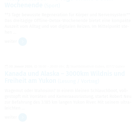
Wochen­ende
(Sport)
**3 Tage bewusste Rege­ne­ra­tion für Kör­per und Ner­ven­sys­tem**
Das drei­tä­gige Off­line-Detox-Wochen­ende bie­tet eine kom­pakte
Aus­zeit vom All­tag und von digi­ta­len Rei­zen. Im Mit­tel­punkt ste­
hen …
wei­ter
30. Januar 2026
18:00 – 20:00 Uhr
Stadt­bi­blio­thek Guben, 03172 Guben
Kanada und Alaska – 3000km Wild­nis und
Frei­heit am Yukon
(Lesung / Vor­trag)
Wage­mut oder Wahn­sinn? In einem klei­nen Schlauch­boot, voll­
ge­stopft mit Vor­rä­ten und Kame­ra­aus­rüs­tung, star­tet Robert Neu
zur Befah­rung des 3.185 km lan­gen Yukon River. Mit sei­nem ultra­
leich­ten …
wei­ter