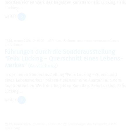
facet­ten­rei­chen Werk des begab­ten Künst­lers Felix Lücking. Felix
Lücking …
wei­ter
28. Januar 2026
15:00 – 16:00 Uhr
Stadt- und Indus­trie­mu­seum Guben,
03172 Guben
Füh­run­gen durch die Son­der­aus­stel­lung
"Felix Lücking – Quer­schnitt eines Lebens­
wer­kes"
(Aus­stel­lung)
In der neuen Son­der­aus­stel­lung "Felix Lücking – Quer­schnitt
eines Lebens­wer­kes" prä­sen-tie­ren wir eine Aus­wahl aus dem
facet­ten­rei­chen Werk des begab­ten Künst­lers Felix Lücking. Felix
Lücking …
wei­ter
29. Januar 2026
08:00 – 15:00 Uhr
Sprem­ber­ger Wochen­markt, 03130
Sprem­berg