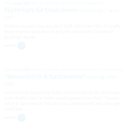
27. Januar 2026
17:30 – 20:00 Uhr
TREFF 1, 02943 Box­berg OL
Töp­fer­kurs für Erwach­sene
(Work­shop / Semi­
nar)
Krea­tive Aus­zeit! Raus aus dem Kopf, rein in den Ton. Erschaffe
deine eige­nen Uni­kate und genieße ent­spannte Stun­den in
gesel­li­ger Runde.
wei­ter
27. Januar 2026
18:30 – 20:00 Uhr
Spree­kino Sprem­berg, 03130 Sprem­berg
"Was­ser­milch & Spit­zen­wein"
(Lesung / Vor­
trag)
Im Spree­kino Sprem­berg fin­det eine Lesung mit der Zeit­zeu­gin
Irene Bin­del statt. In ihrem auto­bio­gra­phi­schen Buch "Was­ser­
milch & Spit­zen­wein" berich­tet sie ein­drucks­voll von ihren per­
sön­li­chen …
wei­ter