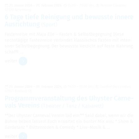
31. Januar 2026
–
01. Februar 2026
15:00 – 15:00 Uhr
Pen­sion Casa­mia,
03130 Sprem­berg
6 Tage tiefe Rei­ni­gung und bewusste innere
Aus­rich­tung
(Sport)
Fas­ten­reise mit Maja Elle – Fas­ten & Selbst­be­geg­nung Diese
sechs­tä­gige Fas­ten­reise ver­bin­det klas­si­sches Fas­ten mit inten­
si­ver Selbst­be­geg­nung. Der bewusste Ver­zicht auf feste Nah­rung
schafft …
wei­ter
31. Januar 2026
–
01. Februar 2026
19:10 – 01:10 Uhr
Gast­hof Drei Lin­den,
02943 Box­berg OL
Pro­gramm­ver­an­stal­tung des Uhys­ter Car­ne­
vals Ver­eins
(Thea­ter / Tanz / Kaba­rett)
**Der Uhys­ter Car­ne­val Ver­ein läd ein:** Seid dabei, wenn wir die
Bühne beben las­sen! Euch erwar­tet ein bun­ter Mix aus: * Show &
Gar­de­tanz * Büt­ten­re­den & Comedy * Live-Musik & …
wei­ter