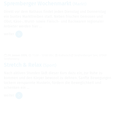
Sprem­ber­ger Wochen­markt
(Markt)
Direkt vor dem Rat­haus fin­det jeden Diens­tag und Don­ners­tag
ein bun­tes Markt­trei­ben statt. Neben fri­schen Gemü­sen und
Obst, Käse-, Wurst- sowie Fleisch- und Back­wa­ren regio­na­ler
Anbie­ter wer­den hier …
wei­ter
29. Januar 2026
11:00 – 12:00 Uhr
Kul­tur­schiff Senf­ten­ber­ger See, 01968
Senf­ten­berg
Stretch & Relax
(Sport)
Nach akti­ven Stun­den lädt die­ser Kurs dazu ein, zur Ruhe zu
kom­men und den Kör­per bewusst zu deh­nen. Sanfte Bewe­gun­gen
lockern ver­spannte Mus­keln, för­dern die Beweg­lich­keit und
schen­ken ein …
wei­ter