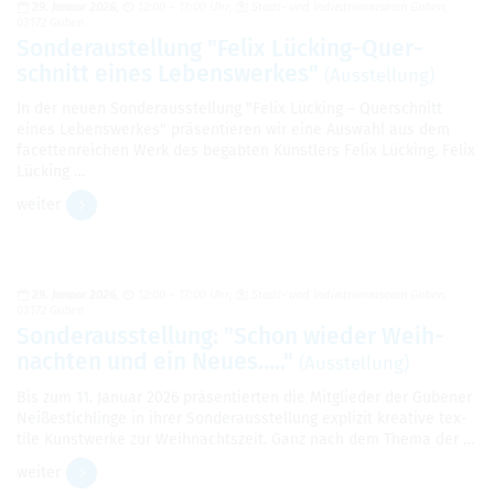
29. Januar 2026
12:00 – 17:00 Uhr
Stadt- und Indus­trie­mu­seum Guben,
03172 Guben
Son­derau­stel­lung "Felix Lücking-Quer­
schnitt eines Lebens­wer­kes"
(Aus­stel­lung)
In der neuen Son­der­aus­stel­lung "Felix Lücking – Quer­schnitt
eines Lebens­wer­kes" prä­sen­tie­ren wir eine Aus­wahl aus dem
facet­ten­rei­chen Werk des begab­ten Künst­lers Felix Lücking. Felix
Lücking …
wei­ter
29. Januar 2026
12:00 – 17:00 Uhr
Stadt- und Indus­trie­mu­seum Guben,
03172 Guben
Son­der­aus­stel­lung: "Schon wie­der Weih­
nach­ten und ein Neues….."
(Aus­stel­lung)
Bis zum 11. Januar 2026 prä­sen­tier­ten die Mit­glie­der der Gube­ner
Nei­ße­stich­linge in ihrer Son­der­aus­stel­lung expli­zit krea­tive tex­
tile Kunst­werke zur Weih­nachts­zeit. Ganz nach dem Thema der …
wei­ter