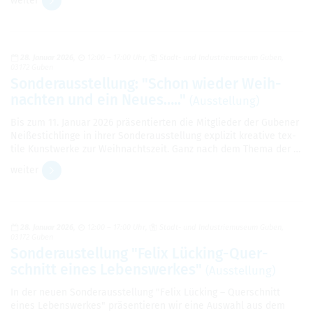
wei­ter
28. Januar 2026
12:00 – 17:00 Uhr
Stadt- und Indus­trie­mu­seum Guben,
03172 Guben
Son­der­aus­stel­lung: "Schon wie­der Weih­
nach­ten und ein Neues….."
(Aus­stel­lung)
Bis zum 11. Januar 2026 prä­sen­tier­ten die Mit­glie­der der Gube­ner
Nei­ße­stich­linge in ihrer Son­der­aus­stel­lung expli­zit krea­tive tex­
tile Kunst­werke zur Weih­nachts­zeit. Ganz nach dem Thema der …
wei­ter
28. Januar 2026
12:00 – 17:00 Uhr
Stadt- und Indus­trie­mu­seum Guben,
03172 Guben
Son­derau­stel­lung "Felix Lücking-Quer­
schnitt eines Lebens­wer­kes"
(Aus­stel­lung)
In der neuen Son­der­aus­stel­lung "Felix Lücking – Quer­schnitt
eines Lebens­wer­kes" prä­sen­tie­ren wir eine Aus­wahl aus dem