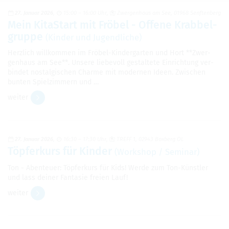
27. Januar 2026
15:00 – 16:00 Uhr
Zwer­gen­haus am See, 01968 Senf­ten­berg
Mein Kita­Start mit Frö­bel - Offene Krab­bel­
gruppe
(Kin­der und Jugend­li­che)
Herz­lich will­kom­men im Frö­bel-Kin­der­gar­ten und Hort **Zwer­
gen­haus am See**. Unsere lie­be­voll gestal­tete Ein­rich­tung ver­
bin­det nost­al­gi­schen Charme mit moder­nen Ideen. Zwi­schen
bun­ten Spiel­zim­mern und …
wei­ter
27. Januar 2026
16:30 – 17:30 Uhr
TREFF 1, 02943 Box­berg OL
Töp­fer­kurs für Kin­der
(Work­shop / Semi­nar)
Ton - Aben­teuer: Töp­fer­kurs für Kids! Werde zum Ton-Künst­ler
und lass dei­ner Fan­ta­sie freien Lauf!
wei­ter