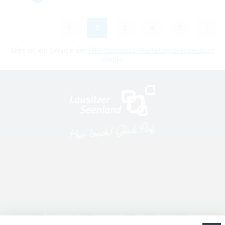
1
2
3
4
5
Dies ist ein Ser­vice der
TMB Tou­ris­mus-Mar­ke­ting Bran­den­burg
GmbH
.
Impressum
Barrierefreiheit
Datenschutz
AGBs
Kontakt
Investieren