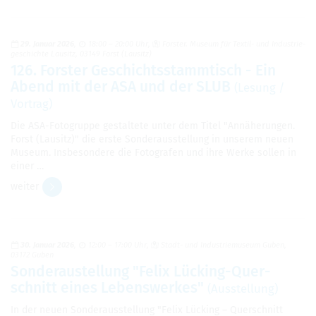
29. Januar 2026
18:00 – 20:00 Uhr
Fors­ter. Museum für Tex­til- und Indus­trie­
ge­schichte Lau­sitz, 03149 Forst (Lau­sitz)
126. Fors­ter Geschichts­stamm­tisch - Ein
Abend mit der ASA und der SLUB
(Lesung /
Vor­trag)
Die ASA-Foto­gruppe gestal­tete unter dem Titel "Annä­he­run­gen.
Forst (Lau­sitz)" die erste Son­der­aus­stel­lung in unse­rem neuen
Museum. Ins­be­son­dere die Foto­gra­fen und ihre Werke sol­len in
einer …
wei­ter
30. Januar 2026
12:00 – 17:00 Uhr
Stadt- und Indus­trie­mu­seum Guben,
03172 Guben
Son­derau­stel­lung "Felix Lücking-Quer­
schnitt eines Lebens­wer­kes"
(Aus­stel­lung)
In der neuen Son­der­aus­stel­lung "Felix Lücking – Quer­schnitt