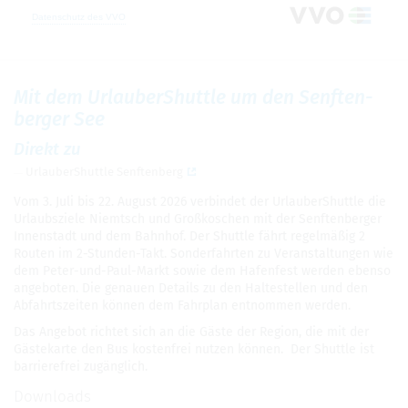
Mit dem Urlau­berS­hut­tle um den Senf­ten­
ber­ger See
Direkt zu
Urlau­berS­hut­tle Senf­ten­berg
Vom 3. Juli bis 22. August 2026 ver­bin­det der Urlau­berS­hut­tle die
Urlaubs­ziele Niemtsch und Gro­ß­ko­schen mit der Senf­ten­ber­ger
Innen­stadt und dem Bahn­hof. Der Shut­tle fährt regel­mä­ßig 2
Rou­ten im 2-Stun­den-Takt. Son­der­fahr­ten zu Ver­an­stal­tun­gen wie
dem Peter-und-Paul-Markt sowie dem Hafen­fest wer­den ebenso
ange­bo­ten. Die genauen Details zu den Hal­te­stel­len und den
Abfahrts­zei­ten kön­nen dem Fahr­plan ent­nom­men wer­den.
Das Ange­bot rich­tet sich an die Gäste der Region, die mit der
Gäs­te­karte den Bus kos­ten­frei nut­zen kön­nen. Der Shut­tle ist
bar­rie­re­frei zugäng­lich.
Down­loads