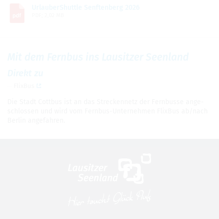
Urlau­berS­hut­tle Senf­ten­berg 2026
PDF; 2,02 MB
Mit dem Fern­bus ins Lau­sit­zer Seen­land
Direkt zu
Flix­Bus
Die Stadt Cott­bus ist an das Stre­cken­netz der Fern­busse ange­
schlos­sen und wird vom Fern­bus-Unter­neh­men Flix­Bus ab/nach
Ber­lin ange­fah­ren.