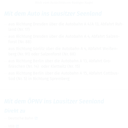
Blick vom Aus­sichts­turm Ros­ti­ger Nagel
Mit dem Auto ins Lau­sit­zer Seen­land
aus Rich­tung Dres­den über die Auto­bahn A 4/A 13, Abfahrt Ruh­
land (Nr. 17)
aus Rich­tung Dres­den über die Auto­bahn A 4, Abfahrt Sal­zen­
forst (Nr. 88)
aus Rich­tung Gör­litz über die Auto­bahn A 4, Abfahrt Wei­ßen­
berg (Nr. 91) oder Sal­zen­forst (Nr. 88)
aus Rich­tung Ber­lin über die Auto­bahn A 13, Abfahrt Gro­
ßräschen (Nr. 14) oder Klett­witz (Nr. 15)
aus Rich­tung Ber­lin über die Auto­bahn A 15, Abfahrt Cott­bus-
Süd (Nr. 5) in Rich­tung Sprem­berg
Mit dem ÖPNV ins Lau­sit­zer Seen­land
Direkt zu
Deut­sche Bahn
VBB