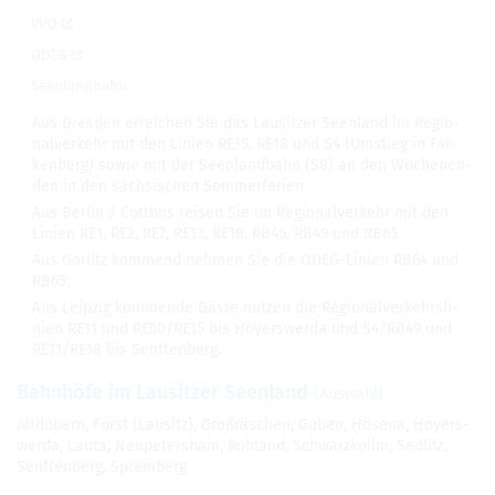
VVO
ODEG
Seen­land­bahn
Aus Dres­den errei­chen Sie das Lau­sit­zer Seen­land im Regio­
nal­ver­kehr mit den Linien RE15, RE18 und S4 (Umstieg in Fal­
ken­berg) sowie mit der Seen­land­bahn (S8) an den Wochen­en­
den in den säch­si­schen Som­mer­fe­rien
Aus Ber­lin / Cott­bus rei­sen Sie im Regio­nal­ver­kehr mit den
Linien RE1, RE2, RE7, RE13, RE18, RB46, RB49 und RB65.
Aus Gör­litz kom­mend neh­men Sie die ODEG-Linien RB64 und
RB65.
Aus Leip­zig kom­mende Gäste nut­zen die Regio­nal­ver­kehrs­li­
nien RE11 und RE50/RE15 bis Hoyers­werda und S4/RB49 und
RE11/RE18 bis Senf­ten­berg.
Bahn­höfe im Lau­sit­zer Seen­land
(Aus­wahl)
Alt­dö­bern, Forst (Lau­sitz),
Gro­ßräschen,
Guben,
Hosena,
Hoyers­
werda,
Lauta, Neu­pe­ters­hain, Ruh­land, Schwarz­kollm, Sed­litz,
Senf­ten­berg, Sprem­berg