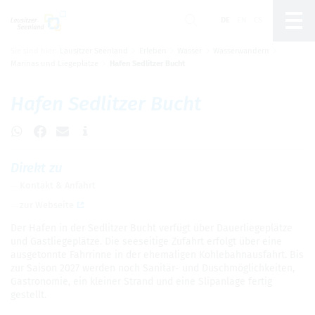
DE
EN
CS
Sie sind hier:
Lausitzer Seenland
Erleben
Wasser
Wasserwandern
Um Einstellungen zur Barrierefreiheit
Marinas und Liegeplätze
Hafen Sedlitzer Bucht
vornehmen zu können wird die Berechtigung für
funktionale Cookies
in den Cookie-
Einstellungen benötigt.
Hafen Sed­lit­zer Bucht
Cookie-Einstellungen
Direkt zu
Kon­takt & Anfahrt
zur Web­seite
Der Hafen in der Sed­lit­zer Bucht ver­fügt über Dau­er­lie­ge­plätze
und Gast­lie­ge­plätze. Die see­sei­tige Zufahrt erfolgt über eine
aus­ge­tonnte Fahr­rinne in der ehe­ma­li­gen Koh­le­bahn­aus­fahrt. Bis
zur Sai­son 2027 wer­den noch Sani­tär- und Duschmög­lich­kei­ten,
Gas­tro­no­mie, ein klei­ner Strand und eine Slipan­lage fer­tig
gestellt.