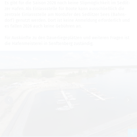
Es gibt für die Sai­son 2026 noch keine Slip­mög­lich­keit im Sed­lit­
zer Hafen. Als Ein­lass­stelle für Boote kann aus­schlie­ß­lich die
zen­trale Ein­lass­stelle am Nord­ufer des Sed­lit­zer Sees (Bahns­
dorf) genutzt wer­den. Dort ist keine Anmel­dung erfor­der­lich und
es fal­len 2026 auch keine Gebüh­ren an.
Für Aus­künfte zu den Dau­er­lie­ge­plät­zen und wei­te­ren Fra­gen ist
die Hafen­meis­te­rei in Senf­ten­berg zustän­dig.