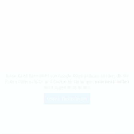
Diese Karte kann nicht von Google Maps gela­den wer­den, da Sie
in den Daten­schutz- und Coo­kie-Ein­stel­lun­gen
exter­nen Inhal­ten
nicht zuge­stimmt haben.
Cookie-Einstellungen