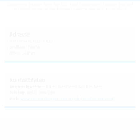
Ein­weih­nung Sed­lit­zer Hafen Mai 2026, Foto: Zweck­ver­band Lau­sit­zer Seen­land
Bran­den­burg, Lizenz: Zweck­ver­band Lau­sit­zer Seen­land Bran­den­burg
Adresse
Hafen Sed­lit­zer Bucht
Sed­lit­zer Bucht
01968 Sed­litz
Kon­takt­da­ten
Ansprech­part­ner
: Hafen­meis­te­rei Senf­ten­berg
Tele­fon
: 03573 800-220
Web
:
www.​sen​ften​berg​er-​see.​de/​de/​stadthafen.​html