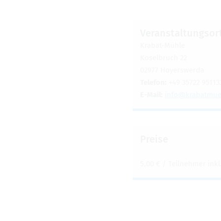
Ver­an­stal­tungs­or
Kra­bat-Mühle
Kosel­bruch 22
02977 Hoyers­werda
Tele­fon:
+49 35722 95113
E-Mail:
info@​kra​batm​ueh
Preise
5,00 € / Teil­neh­mer inkl.