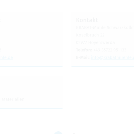
t
Kon­takt
KRA­BAT-Mühle Schwarz­kol
Kosel­bruch 22
02977 Hoyers­werda
3
Tele­fon:
+49 35722 951133
l​e.​de
E-Mail:
info@​kra​batm​uehl​e.
 Mate­ria­lien