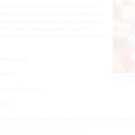
iv. Spe­zi­ell in den Win­ter­fe­rien bie­ten wir wie­
tiv­pro­gramm im Bre­zan­haus an. Kommt vor­bei und
apier und ande­ren Mate­ria­lien schöne Erin­ne­run­gen.
rü­her in der Lau­sitz die dunkle Jah­res­zeit mit
 und Spin­nen ver­brach­ten und kommt ins Gespräch
r­fe­rien 2026:
il­zen**
Foto: KRA­B
KRA­
 eine KRA­BAT-Laterne**
il­zen**
 ein­fach ins Bre­zan­haus und mel­det Euch bei uns am Tre­sen des
 vor Ort erfolgt im Bre­zan­haus Sou­ve­nir­be­reich