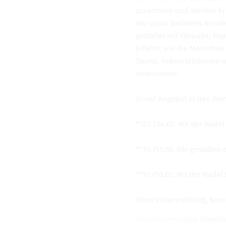
VERANSTALTUNGEN
zusam­men und wer­den krea­t
der unser belieb­tes Krea­
gestal­tet mit Filz­wolle, P
Erfahrt, wie die Men­schen f
Spinte, Federn­schleis­sen
mit­ein­an­der.
Unser Ange­bot in den Win­te
**03./04.02. Mit der Nadel f
**10./11.02. Wir gestal­ten
**17./18.02. Mit der Nadel f
Ohne Vor­anmel­dung, kommt
ohne Vor­anmel­dung, Anmel­dung