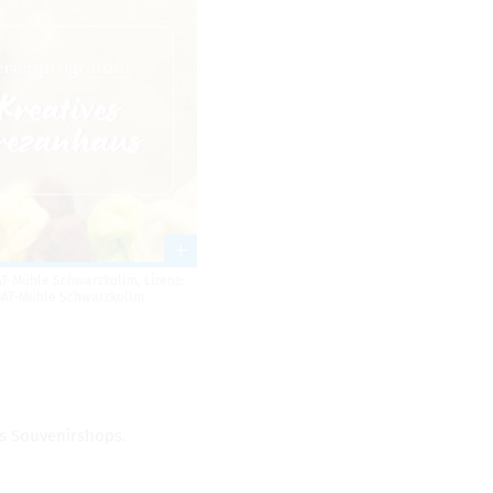
AT-Mühle Schwarz­kollm, Lizenz:
BAT-Mühle Schwarz­kollm
 Sou­ve­nir­shops.