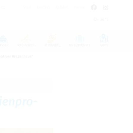
CS
Start
Kontakt
Anfahrt
Presse
26 °C
n den Cookie-Einstellungen benötigt.
ASSER
RADFAHREN
IM WANDEL
UNTERKÜNFTE
KARTE
eatives Brezanhaus"
­en­pro­