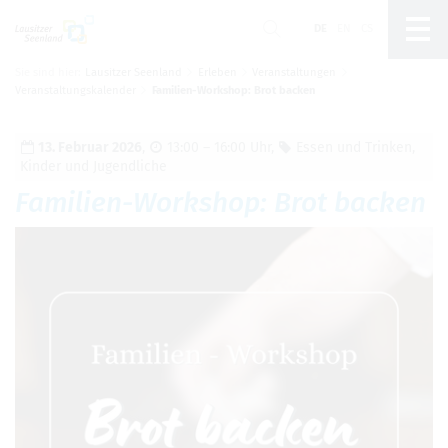
DE
EN
CS
Sie sind hier:
Lausitzer Seenland
Erleben
Veranstaltungen
Um Einstellungen zur Barrierefreiheit
Veranstaltungskalender
Familien-Workshop: Brot backen
vornehmen zu können wird die Berechtigung für
funktionale Cookies
in den Cookie-
Einstellungen benötigt.
13. Februar 2026
,
13:00 – 16:00 Uhr
,
Essen und Trin­ken
,
Kin­der und Jugend­li­che
Cookie-Einstellungen
Fami­lien-Work­shop: Brot backen