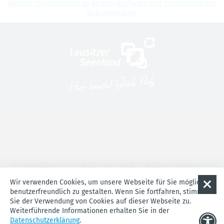
Wei­tere Infor­ma­tio­nen zu Rei­sen, Aus­flü­gen und Ver­an­stal­tun­gen
in Bran­den­burg
.
Impressum
Barrierefreiheit
Datenschutz
AGBs
Kontakt
Investieren
Über uns
Service für Touristiker
Jobs
Cookie-Einstellungen
Wir verwenden Cookies, um unsere Webseite für Sie möglichst
benutzerfreundlich zu gestalten. Wenn Sie fortfahren, stimmen
Sie der Verwendung von Cookies auf dieser Webseite zu.
Weiterführende Informationen erhalten Sie in der
Datenschutzerklärung
.