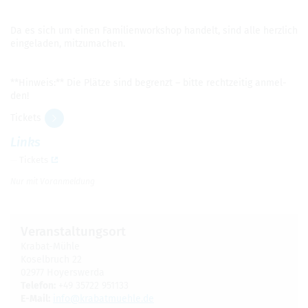
Da es sich um einen Fami­li­en­work­shop han­delt, sind alle herz­lich
ein­ge­la­den, mit­zu­ma­chen.
**Hin­weis:** Die Plätze sind begrenzt – bitte recht­zei­tig anmel­
den!
Tickets
Links
Tickets
Nur mit Vor­anmel­dung
Ver­an­stal­tungs­ort
Kra­bat-Mühle
Kosel­bruch 22
02977 Hoyers­werda
Tele­fon:
+49 35722 951133
E-Mail:
info@​kra​batm​uehl​e.​de