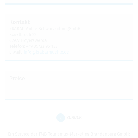
Kon­takt
KRA­BAT-Mühle Schwarz­kollm gGmbH
Kosel­bruch 22
02977 Hoyers­werda
Tele­fon:
+49 35722 951133
E-Mail:
info@​kra​batm​uehl​e.​de
Preise
ZURÜCK
Ein Ser­vice der TMB Tou­ris­mus-Mar­ke­ting Bran­den­burg GmbH: