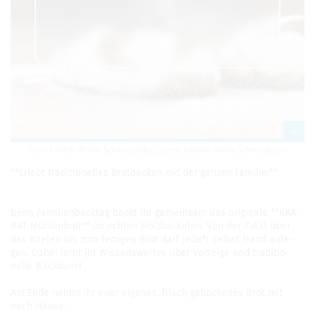
Foto: KRA­BAT-Mühle Schwarz­kollm, Lizenz: KRA­BAT-Mühle Schwarz­kollm
**Erlebt tra­di­tio­nel­les Brot­ba­cken mit der gan­zen Fami­lie!**
Beim Fami­li­en­back­tag backt ihr gemein­sam das ori­gi­nale **KRA­
BAT-Müh­len­brot** im ech­ten Holz­back­ofen. Von der Zutat über
das Kne­ten bis zum fer­ti­gen Brot darf jede*r selbst Hand anle­
gen. Dabei lernt ihr Wis­sens­wer­tes über Vor­teige und tra­di­tio­
nelle Back­kunst.
Am Ende nehmt ihr euer eige­nes, frisch geba­cke­nes Brot mit
nach Hause.