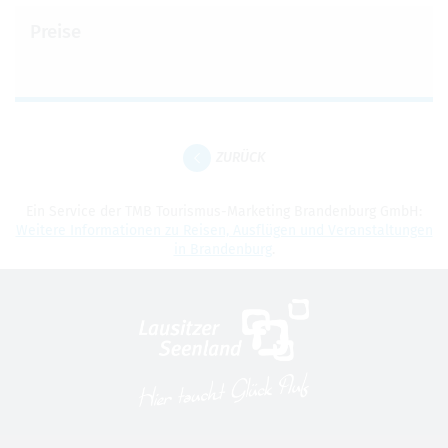
Preise
ZURÜCK
Ein Ser­vice der TMB Tou­ris­mus-Mar­ke­ting Bran­den­burg GmbH:
Wei­tere Infor­ma­tio­nen zu Rei­sen, Aus­flü­gen und Ver­an­stal­tun­gen
in Bran­den­burg
.