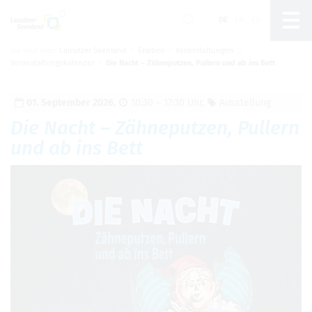
DE
EN
CS
Sie sind hier:
Lausitzer Seenland
Erleben
Veranstaltungen
Um Einstellungen zur Barrierefreiheit
Veranstaltungskalender
Die Nacht – Zähneputzen, Pullern und ab ins Bett
vornehmen zu können wird die Berechtigung für
funktionale Cookies
in den Cookie-
Einstellungen benötigt.
01. Sep­tem­ber 2026
,
10:30 – 17:30 Uhr
,
Aus­stel­lung
Cookie-Einstellungen
Die Nacht – Zäh­ne­put­zen, Pul­lern
und ab ins Bett