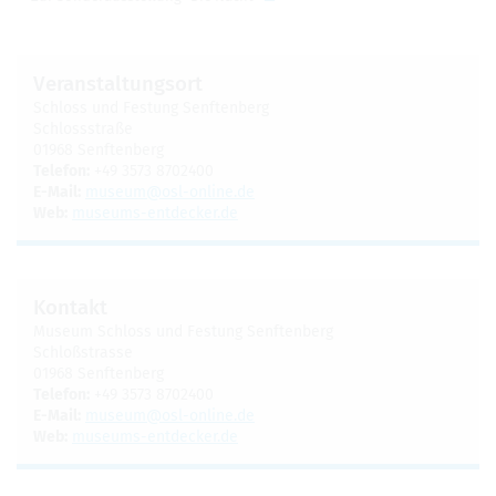
Ver­an­stal­tungs­ort
Schloss und Fes­tung Senf­ten­berg
Schloss­straße
01968 Senf­ten­berg
Tele­fon:
+49 3573 8702400
E-Mail:
museum@​osl-​online.​de
Web:
muse­ums-ent­de­cker.de
Kon­takt
Museum Schloss und Fes­tung Senf­ten­berg
Schlo­ß­strasse
01968 Senf­ten­berg
Tele­fon:
+49 3573 8702400
E-Mail:
museum@​osl-​online.​de
Web:
muse­ums-ent­de­cker.de