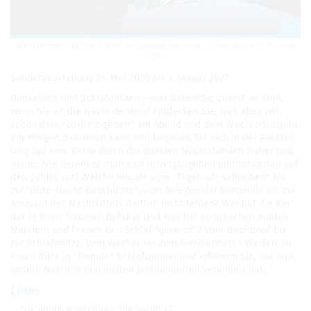
Son­der­aus­stel­lung "Die Nacht" im Spree­wald­mu­seum Lüb­benau, Foto: Museum
OSL
Son­der­aus­stel­lung 23. Mai 2026 bis 3. Januar 2027
Dun­kel­heit und Schla­fens­zeit – was haben Sie zuerst im Kopf,
wenn Sie an die Nacht den­ken? Ent­de­cken Sie, was alles zwi­
schen dem "Zu-Bett-gehen" am Abend und dem Wecker-klin­geln
am Mor­gen pas­sie­ren kann und bege­ben Sie sich in der Aus­stel­
lung auf eine Reise durch die dunk­len Nacht­stun­den frü­her und
heute: Wie berei­tete man sich in ver­gan­ge­nen Jahr­hun­der­ten auf
den Schlaf vor? Wel­che Rituale vom "Tage­buch-schrei­ben" bis
zur "Gute-Nacht-Geschichte", vom Anle­gen der Bart­binde bis zur
Aus­wahl des Nacht­kit­tels durf­ten nicht feh­len? Wer hat die Kin­
der in ihren Träu­men behü­tet und was hat so man­chen müden
Män­nern und Frauen den Schlaf "geraubt"? Vom Nacht­topf bis
zur Schlaf­mütze, vom Wecker bis zum Fami­li­en­bett - Wer­fen Sie
einen Blick in "fremde" Schlaf­zim­mer und erfah­ren Sie, wie sich
unsere Nacht in den letz­ten Jahr­hun­der­ten ver­än­dert hat.
Links
Zur Son­der­aus­stel­lung "Die Nacht"