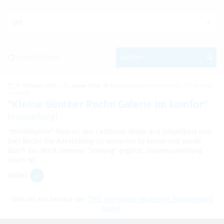
Ort
zurück­set­zen
suchen
11. Okto­ber 2024
–
31. Januar 2026
Kom­pe­tenz­zen­trum Forst e.V., 03149 Forst
(Lau­sitz)
"Kleine Gün­ther Rechn Gale­rie im kom­for"
(Aus­stel­lung)
"Wür­fel­spiele" Male­rei des Cott­bu­ser Maler und Gra­phi­kers Gün­
ther Rechn Die Aus­stel­lung ist wei­ter­hin zu sehen und wurde
durch das Werk namens "Stö­rung" ergänzt. Dau­er­aus­stel­lung:
(nach tel. …
wei­ter
Dies ist ein Ser­vice der
TMB Tou­ris­mus-Mar­ke­ting Bran­den­burg
GmbH
.