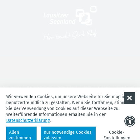
Impressum
Barrierefreiheit
Datenschutz
AGBs
Kontakt
Investieren
Über uns
Service für Touristiker
Jobs
Cookie-Einstellungen
Wir verwenden Cookies, um unsere Webseite für Sie möglichst
benutzerfreundlich zu gestalten. Wenn Sie fortfahren, stimmen
Sie der Verwendung von Cookies auf dieser Webseite zu.
Weiterführende Informationen erhalten Sie in der
Datenschutzerklärung
.
Allen
nur notwendige Cookies
Cookie-
zustimmen
zulassen
Einstellungen