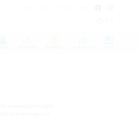
CS
Start
Kontakt
Anfahrt
Presse
25 °C
n den Cookie-Einstellungen benötigt.
ASSER
RADFAHREN
IM WANDEL
UNTERKÜNFTE
KARTE
Zeit so aktu­ell wie mög­lich
ög­li­che Ände­run­gen zur