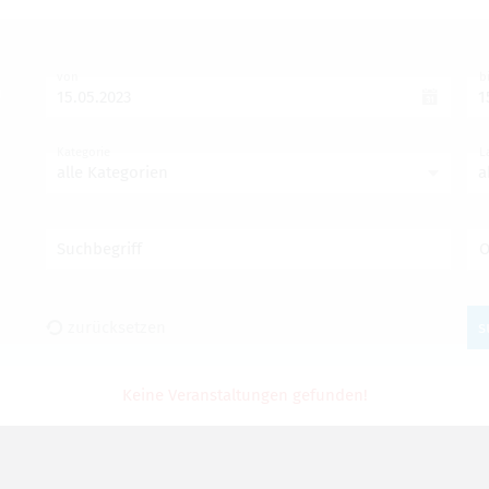
von
b
Kategorie
L
alle Kategorien
a
Suchbegriff
O
zurück­set­zen
s
Keine Ver­an­stal­tun­gen gefun­den!