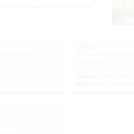
Lassen Sie sich überraschen! Ein Ange­bot für die
Con­tact
Zen­trum Wel­zow
atz Archäotech­nis­ches Zen­t
Fab­rik­straße 2
03119 Wel­zow
224
Tele­phone:
+49 35751 286224
​de
Web­site:
www.​atz-​welzow.​d
 Per­son