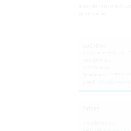
ma­te­ri­alen präsen­tiert. 
ganze Fam­i­lie.
Loca­tion
atz Archäotech­nis­ches 
Fab­rik­straße 2
03119 Wel­zow
Tele­phone:
+49 35751 28
Email:
info@​atz-​welzow.
Prices
Erwach­sene: 8 €
Beschrei­bung: Preis pro