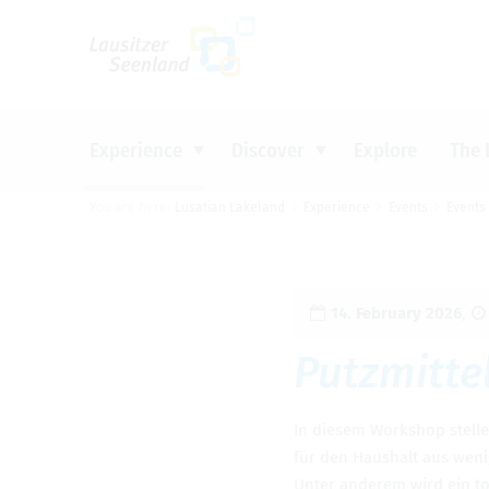
Um Einstellungen zur Barrierefreiheit vo
Experience
Discover
Explore
The 
You are here:
Lusatian Lakeland
Experience
Events
Events
CYCLING
INDUSTRIAL HERITAGE
BOOK ACCOMMODATION
INFORMATION MATERIAL &
Top tip
Top tip
Top tip
Top tip
DOWNLOADS
WATER
SIGHTS AND CULTURE
CAMPING
LATEST INFORMATION
14. Feb­ru­ary 2026
,
GET ACTIVE
DISCOVERING NATURE
TOURIST INFORMATION OFFICES
Putzmit­te
FOOD AND DRINK
EVENTS
PRESS
In diesem Work­shop stellen
für den Haushalt aus weni­g
Unter anderem wird ein tol