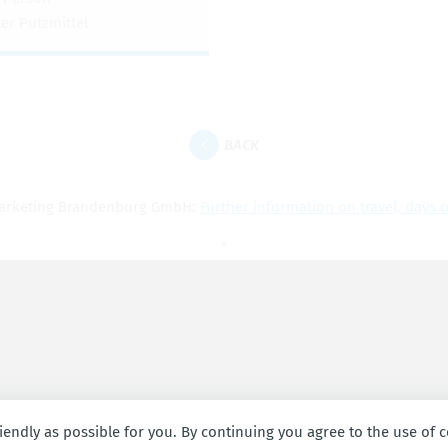
ter Putzmit­tel
BACK
ar­ket­ing Bran­den­burg GmbH:
Fur­ther infor­ma­tion on travel, days
"
endly as possible for you. By continuing you agree to the use of co