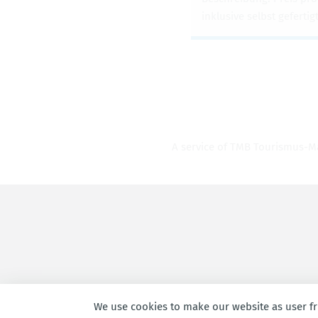
inklu­sive selbst gefer­tig
A ser­vice of TMB Touris­mus-M
We use cookies to make our website as user fri