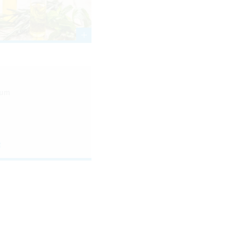
rum
e