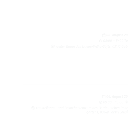
06. August 2
08:00 – 19:00 T
Weiter Raum des Naemi-Wilke-Stifts, 03172 Gu
06. August 2
09:00 – 18:00 T
Ausstel­lungs- und Besucherzen­trum des Ost­deutschen Ros
gartens, 03149 Forst (Lausi