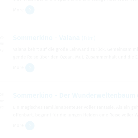
More
Som­merkino - Vaiana
(Film)
026
ime
Vaiana kehrt auf die große Lein­wand zurück. Gemein­sam mit 
erg
gende Reise über den Ozean. Mut, Zusam­men­halt und die En
More
Som­merkino - Der Wun­der­wel­tenbaum
026
ime
Ein magis­ches Fam­i­lien­aben­teuer voller Fan­tasie. Als ei
erg
offen­bart, beginnt für die jun­gen Helden eine Reise voller 
More