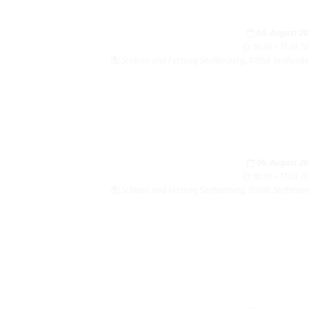
06. August 2
10:30 – 17:30 T
Schloss und Fes­tung Sen­ften­berg, 01968 Sen­ften­b
06. August 2
10:30 – 17:30 T
Schloss und Fes­tung Sen­ften­berg, 01968 Sen­ften­b