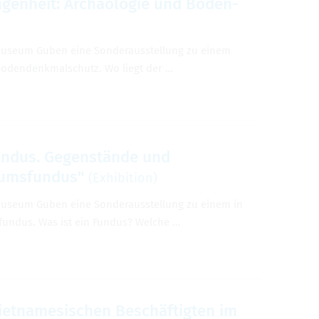
n­gen­heit: Archäolo­gie und Boden­
emu­seum Guben eine Son­der­ausstel­lung zu einem
oden­denkmalschutz. Wo liegt der …
Fun­dus. Gegenstände und
ums­fun­dus"
(Exhi­bi­tion)
emu­seum Guben eine Son­der­ausstel­lung zu einem in
un­dus. Was ist ein Fun­dus? Welche …
iet­name­sis­chen Beschäftigten im