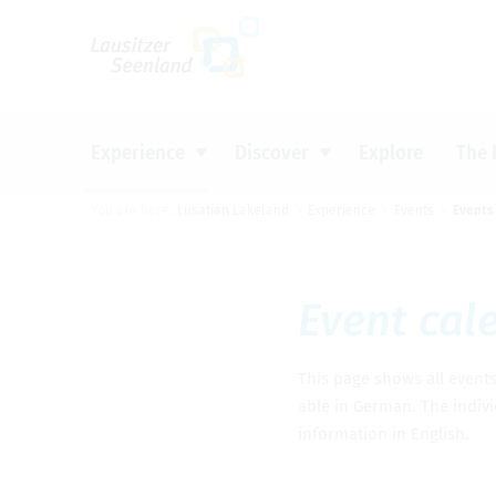
Um Einstellungen zur Barrierefreiheit vo
Experience
Discover
Explore
The 
You are here:
Lusatian Lakeland
Experience
Events
Events
CYCLING
INDUSTRIAL HERITAGE
BOOK ACCOMMODATION
INFORMATION MATERIAL &
Top tip
Top tip
Top tip
Top tip
DOWNLOADS
WATER
SIGHTS AND CULTURE
CAMPING
LATEST INFORMATION
Event cal­
GET ACTIVE
DISCOVERING NATURE
TOURIST INFORMATION OFFICES
FOOD AND DRINK
EVENTS
This page shows all events i
PRESS
able in Ger­man. The indi­vi
infor­ma­tion in Eng­lish.