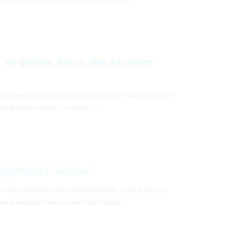
r" im Weiten Raum des Kranken­
 lädt am 9. Juni 2026 um 19 Uhr in den Weiten Raum
ünst­lerin Manuela Trum­mer …
gage­ment
(Exhi­bi­tion)
um des Ost­deutschen Rosen­gartens Forst (Lausitz)
uren wan­deln. Gemein­sam nach­haltig …