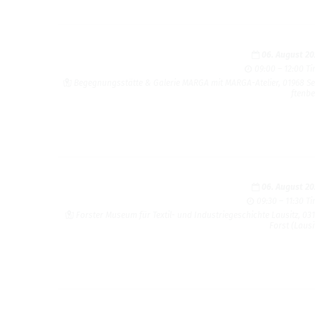
06. August 2
09:00 – 12:00 T
Begeg­nungsstätte & Galerie MARGA mit MARGA-Ate­lier, 01968 S
ften­b
06. August 2
09:30 – 11:30 T
Forster Museum für Tex­til- und Indus­triegeschichte Lausitz, 03
Forst (Lausi