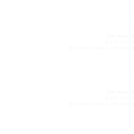
06. August 2
10:00 – 11:30 T
Spreekino Sprem­berg, 03130 Sprem­b
06. August 2
10:00 – 11:45 T
Spreekino Sprem­berg, 03130 Sprem­b