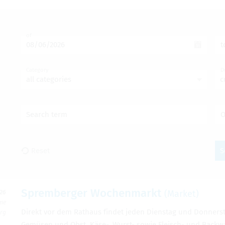
of
t
Category
D
all categories
c
Search term
O
Reset
S
Sprem­berger Wochen­markt
(Mar­ket)
026
ime
Direkt vor dem Rathaus findet jeden Dien­stag und Don­ner­st
erg
Gemüsen und Obst, Käse-, Wurst- sowie Fleisch- und Back­wa