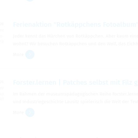
Ferien­ak­tion "Rotkäppchens Fotoal­bum
026
ime
Jeder kennt das Märchen von Rotkäppchen. Aber kaum einer
en­
erg
wohnt? Wir besuchen Rotkäppchen und den Wolf, das Eich
More
Forster.ler­nen | Patches selbst mit Filz g
026
ime
Im Rah­men der muse­umspädagogis­chen Reihe Forster.ler­ne
149
tz)
und Indus­triegeschichte Lausitz spielerisch die Welt der Tex­
More