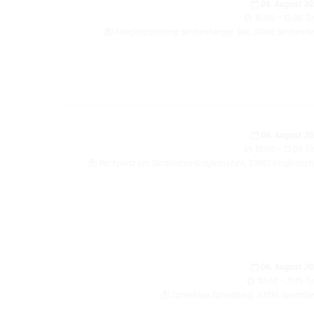
06. August 2
10:00 – 12:00 T
Kom­fort­camp­ing Sen­ften­berger See, 01968 Sen­ften­b
06. August 2
10:00 – 13:00 T
Park­platz am Stadthafen Großräschen, 01983 Großräsc
06. August 2
10:00 – 11:15 T
Spreekino Sprem­berg, 03130 Sprem­b