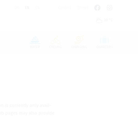
DE
EN
CS
Contact
Travel
30 °C
n den Cookie-Einstellungen benötigt.
WATER
CYCLING
CHANGING
QUARTERS
n is cur­rently only avail­
 web pages may also pro­vide