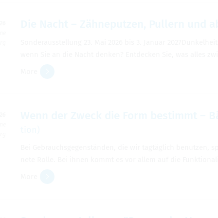
Die Nacht – Zähneputzen, Pullern und ab
026
ime
Son­der­ausstel­lung 23. Mai 2026 bis 3. Jan­uar 2027­Dunkel­h
erg
wenn Sie an die Nacht denken? Ent­decken Sie, was alles z
More
Wenn der Zweck die Form bes­timmt – B
026
ime
tion)
erg
Bei Gebrauchs­ge­genständen, die wir tagtäglich benutzen, sp
nete Rolle. Bei ihnen kommt es vor allem auf die Funk­tion­
More