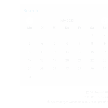
Search
July 2023
Mo
Di
Mi
Do
Fr
Sa
So
1
2
3
4
5
6
7
8
9
10
11
12
13
14
15
16
17
18
19
20
21
22
23
24
25
26
27
28
29
30
31
06. August 2
08:00 – 15:00 T
Sprem­berger Wochen­markt, 03130 Sprem­b