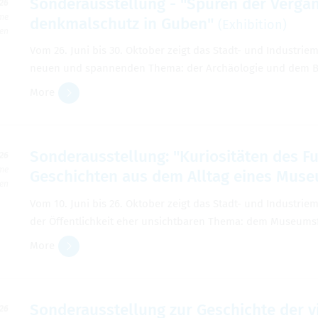
Son­der­ausstel­lung - "Spuren der Ver­ga
026
ime
denkmalschutz in Guben"
(Exhi­bi­tion)
ben
Vom 26. Juni bis 30. Okto­ber zeigt das Stadt- und Indus­tri
neuen und span­nen­den Thema: der Archäolo­gie und dem B
More
Son­der­ausstel­lung: "Kuriositäten des 
026
ime
Geschichten aus dem All­tag eines Muse­
ben
Vom 10. Juni bis 26. Okto­ber zeigt das Stadt- und Indus­tri
der Öffentlichkeit eher unsicht­baren Thema: dem Muse­ums­f
More
Son­der­ausstel­lung zur Geschichte der v
026