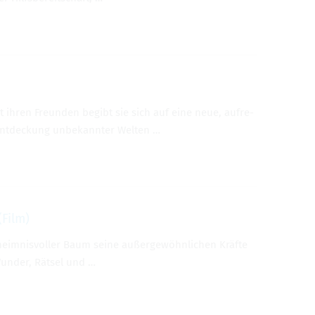
ihren Fre­un­den beg­ibt sie sich auf eine neue, aufre­
t­deck­ung unbekan­nter Wel­ten …
(Film)
n geheimnisvoller Baum seine außergewöhnlichen Kräfte
Wun­der, Rätsel und …