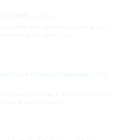
 ins Bett
(Exhi­bi­tion)
eit und Schlafen­szeit – was haben Sie zuerst im Kopf,
wis­chen dem "Zu-Bett-gehen" am …
äuer­liche Gebrauchskeramik
(Exhi­bi­
ie­len Optik und Ästhetik meist nur eine unter­ge­ord­
alität und den Zweck an. Noch …