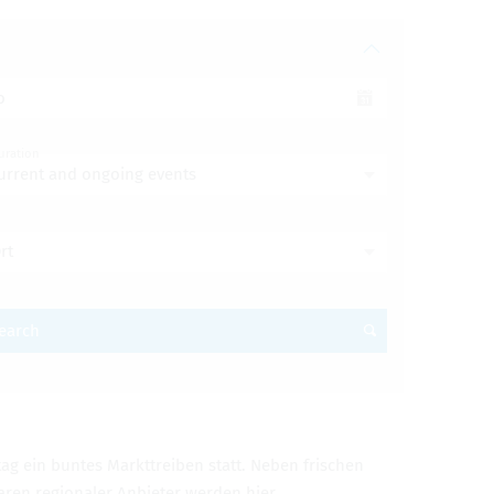
o
uration
urrent and ongoing events
rt
earch
ag ein buntes Mark­t­treiben statt. Neben frischen
ren regionaler Anbi­eter wer­den hier …