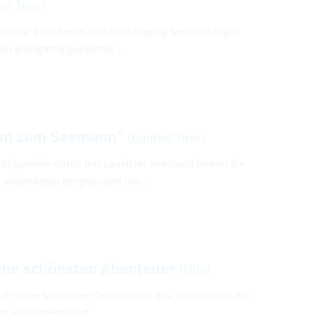
ed Tour)
ad­tour direkt vom Kom­fort­camp­ing Sen­ften­berger
ein einzi­gar­tig geplantes …
ann zum See­mann"
(Guided Tour)
Stip­pvis­ite durch das Lausitzer Seen­land ler­nen Sie
 vol­len­de­ten Berg­bausee! Die …
ine schönsten Aben­teuer
(Film)
urch seine schönsten Geschichten ein. Gemein­sam mit
Hil­fs­bere­itschaft, …