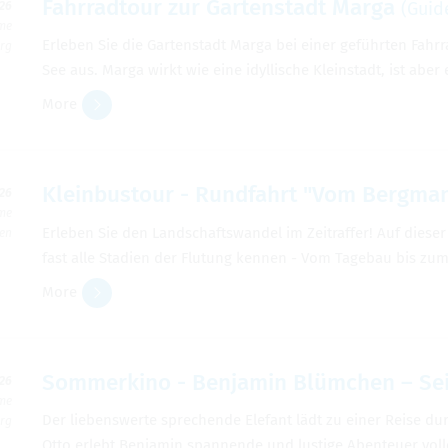
Fahrrad­tour zur Garten­stadt Marga
(Guid
026
ime
Erleben Sie die Garten­stadt Marga bei einer geführten Fahrr
erg
See aus. Marga wirkt wie eine idyl­lis­che Kle­in­stadt, ist aber 
More
Klein­bus­tour - Rund­fahrt "Vom Bergm
026
ime
Erleben Sie den Land­schaftswan­del im Zeitraf­fer! Auf dieser 
hen
fast alle Sta­dien der Flu­tung ken­nen - Vom Tage­bau bis zum
More
Som­merkino - Ben­jamin Blümchen – Se
026
ime
Der liebenswerte sprechende Ele­fant lädt zu einer Reise d
erg
Otto erlebt Ben­jamin span­nende und lustige Aben­teuer voller 