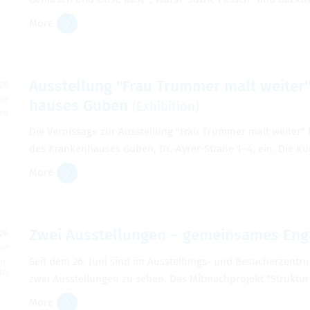
More
Ausstel­lung "Frau Trum­mer malt weite
026
ime
hauses Guben
(Exhi­bi­tion)
ben
Die Vernissage zur Ausstel­lung "Frau Trum­mer malt weiter"
des Kranken­hauses Guben, Dr.-Ayrer-Straße 1–4, ein. Die K
More
Zwei Ausstel­lun­gen – gemein­sames En
026
ime
Seit dem 26. Juni sind im Ausstel­lungs- und Besucherzen­tr
en­
tz)
zwei Ausstel­lun­gen zu sehen. Das Mit­mach­pro­jekt "Struk­t
More