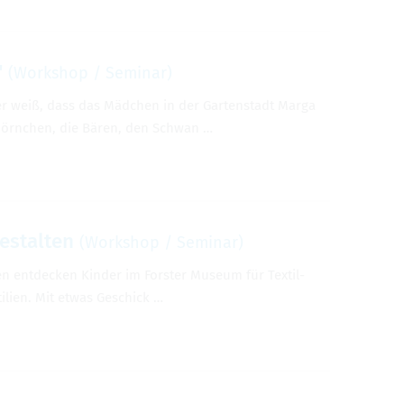
"
(Work­shop / Sem­i­nar)
 weiß, dass das Mädchen in der Garten­stadt Marga
hörnchen, die Bären, den Schwan …
estal­ten
(Work­shop / Sem­i­nar)
n ent­decken Kinder im Forster Museum für Tex­til-
tilien. Mit etwas Geschick …