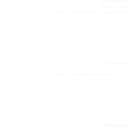
06. August 2
12:00 – 17:00 T
Stadt- und Indus­triemu­seum Guben, 03172 Gu
06. August 2
12:00 – 17:00 T
Stadt- und Indus­triemu­seum Guben, 03172 Gu
06. August 2