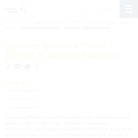
DE
EN
CS
Nacházíte se zde:
Lužická jezerní krajina
Zážitky
Aktivní dovolená
Aktivní
Um Einstellungen zur Barrierefreiheit
zážitky
Lausitzer Seenland Touren - Zájezdy po Lužických jezerech
vornehmen zu können wird die Berechtigung für
funktionale Cookies
in den Cookie-
Einstellungen benötigt.
Lausitzer Seenland Touren -
Zájezdy po Lužických jezerech
Nastavení cookies
Direkt zu
Kontakt a příjezd
poslat e-mail
zpátky na web
Turistická průvodkyně Anja Ittmannová nabízí nezapomenutelný
zážitek v kraji Lužických jezer při túrách s průvodcem,
cyklovýletech, autobusových zájezdech a vyhlídkových letech. Na
výletech zprostředkovává certifikovaná průvodkyně přírodou a