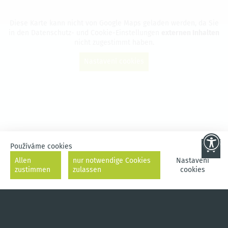
Diese Karte kann nicht von Google Maps geladen werden, da Sie
in den Datenschutz- und Cookie-Einstellungen
externen Inhalten
nicht zugestimmt haben.
Nastavení cookies
Používáme cookies
Allen
nur notwendige Cookies
Nastavení
zustimmen
zulassen
cookies
VODA
CYKLISTIKA
V PROMĚNĚ
UBYTOVÁNÍ