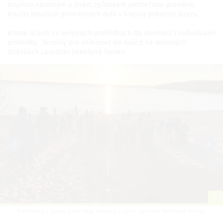
krajinou názorným a živým způsobem jedinečnou proměnu
krajiny bývalých povrchových dolů v krajinu pokrytou jezery.
Kromě účasti na veřejných prohlídkách lze domluvit i individuální
prohlídky. Termíny pro veřejnost lze nalézt na webových
stránkách Lausitzer Seenland Touren.
Procházka u jezera, Foto: Anja Ittmann, Lizenz: Lausitzer Seenland Touren