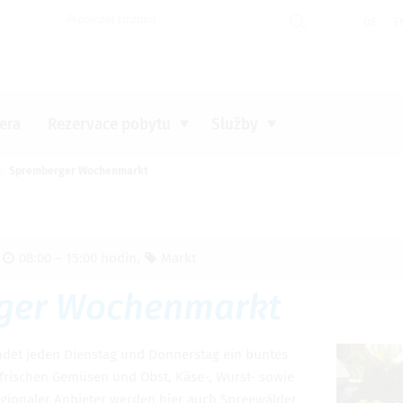
DE
E
rnehmen zu können wird die Berechtigung für
funktionale Cookies
i
Nastavení cookies
zera
Rezervace pobytu
Služby
Spremberger Wochenmarkt
a a tipy
a a tipy
a a tipy
a a tipy
,
08:00 – 15:00 hodin
,
Markt
ger Wochenmarkt
ndet jeden Dienstag und Donnerstag ein buntes
 frischen Gemüsen und Obst, Käse-, Wurst- sowie
egionaler Anbieter werden hier auch Spreewälder