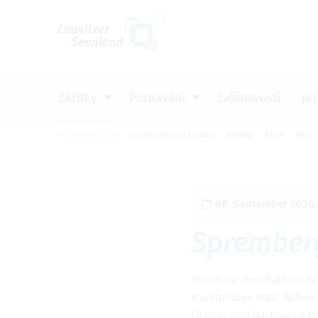
Um Einstellungen zur Barrierefreiheit vo
Zážitky
Poznávání
Zajímavosti
Je
Nacházíte se zde:
Lužická jezerní krajina
Zážitky
Akce
Akce
CYKLISTIKA
INDUSTRIÁLNÍ KULTURA
ONLINE REZERVACE UBYTOVÁNÍ
INFORMAČNÍ MATERIÁLY K
Nabídk
Nabídk
Nabídk
Nabídk
OBJEDNÁNÍ A KE STAŽENÍ
VODA
ZAJÍMAVOSTI A KULTURA
KEMPY
AKTUÁLNĚ
08. September 2026
AKTIVNÍ DOVOLENÁ
PŘÍRODNÍ ZAJÍMAVOSTI
TURISTICKÉ INFORMAČNÍ
Sprember
JÍDLO A PITÍ
KANCELÁŘE
AKCE
Direkt vor dem Rathaus fi
Markttreiben statt. Neben
Fleisch- und Backwaren r