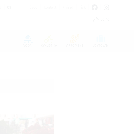
N
CS
Úvod
Kontakt
Příjezd
Tisk
30 °C
n den Cookie-Einstellungen benötigt.
VODA
CYKLISTIKA
V PROMĚNĚ
UBYTOVÁNÍ