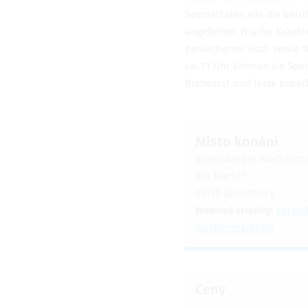
Spezialitäten wie die ber
angeboten. Frische Kräut
geräucherter Fisch sowie 
ca. 11 Uhr können sie Sp
Bratwurst und Haxe erwerbe
Místo konání
Spremberger Wochenma
Am Markt 1
03130 Spremberg
Webové stránky:
spremb
wochenmarkt.de
Ceny