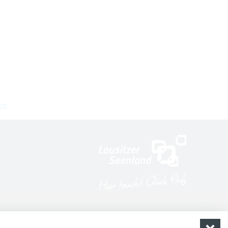
ce"
share
share
mail