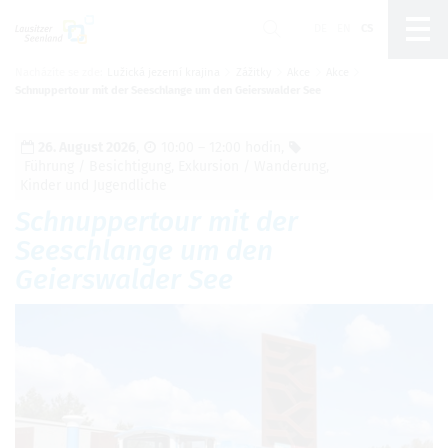
DE
EN
CS
Nacházíte se zde:
Lužická jezerní krajina
Zážitky
Akce
Akce
Um Einstellungen zur Barrierefreiheit
Schnuppertour mit der Seeschlange um den Geierswalder See
vornehmen zu können wird die Berechtigung für
funktionale Cookies
in den Cookie-
Einstellungen benötigt.
26. August 2026
,
10:00 – 12:00 hodin
,
Führung / Besichtigung
,
Exkursion / Wanderung
,
Nastavení cookies
Kinder und Jugendliche
Schnuppertour mit der
Seeschlange um den
Geierswalder See