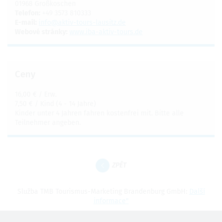
01968 Großkoschen
Telefon:
+49 3573 810333
E-mail:
info@aktiv-tours-lausitz.de
Webové stránky:
www.iba-aktiv-tours.de
Ceny
16,00 € / Erw.
7,50 € / Kind (4 - 14 Jahre)
Kinder unter 4 Jahren fahren kostenfrei mit. Bitte alle
Teilnehmer angeben.
ZPĚT
Služba TMB Tourismus-Marketing Brandenburg GmbH:
Další
informace"