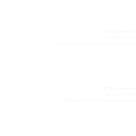
15. Novem­ber 2
11:00 – 21:00 T
Gaststätte Peick­witzer Hütte, 01945 Sen­ften­b
15. Novem­ber 2
11:00 – 13:00 T
Bärwalder Schiffs GmbH, 02943 Boxberg