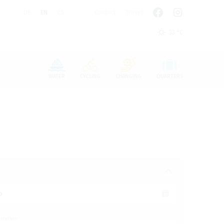
DE
EN
CS
Contact
Travel
33 °C
n den Cookie-Einstellungen benötigt.
WATER
CYCLING
CHANGING
QUARTERS
o
uration