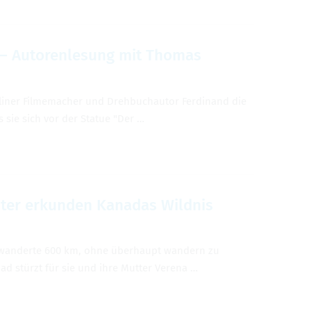
– Autoren­le­sung mit Thomas
iner Filmemacher und Drehbuchau­tor Fer­di­nand die
s sie sich vor der Statue "Der …
hter erkun­den Kanadas Wild­nis
rwan­derte 600 km, ohne überhaupt wan­dern zu
d stürzt für sie und ihre Mut­ter Ver­ena …