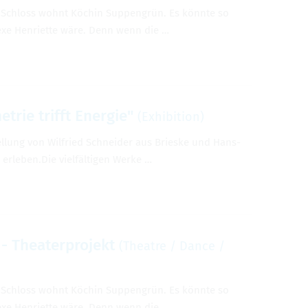
er Schloss wohnt Köchin Sup­pengrün. Es könnte so
exe Hen­ri­ette wäre. Denn wenn die …
­trie trifft Energie"
(Exhi­bi­tion)
l­lung von Wil­fried Schnei­der aus Brieske und Hans-
 erleben.Die vielfälti­gen Werke …
 The­ater­pro­jekt
(The­atre / Dance /
er Schloss wohnt Köchin Sup­pengrün. Es könnte so
exe Hen­ri­ette wäre. Denn wenn die …