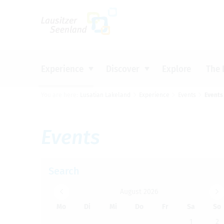
Um Einstellungen zur Barrierefreiheit vo
Experience
Discover
Explore
The 
You are here:
Lusatian Lakeland
Experience
Events
Events
CYCLING
INDUSTRIAL HERITAGE
BOOK ACCOMMODATION
INFORMATION MATERIAL &
Top tip
Top tip
Top tip
Top tip
DOWNLOADS
WATER
SIGHTS AND CULTURE
CAMPING
Events
LATEST INFORMATION
GET ACTIVE
DISCOVERING NATURE
TOURIST INFORMATION OFFICES
FOOD AND DRINK
EVENTS
Search
PRESS
August 2026
Mo
Di
Mi
Do
Fr
Sa
So
1
2