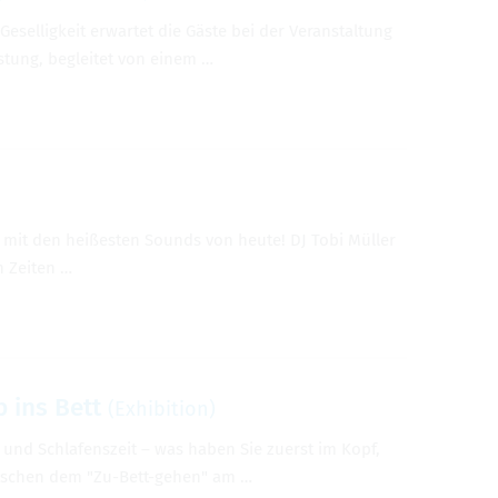
el­ligkeit erwartet die Gäste bei der Ver­anstal­tung
s­tung, begleitet von einem …
re mit den heißesten Sounds von heute! DJ Tobi Müller
n Zeiten …
 ins Bett
(Exhi­bi­tion)
eit und Schlafen­szeit – was haben Sie zuerst im Kopf,
wis­chen dem "Zu-Bett-gehen" am …