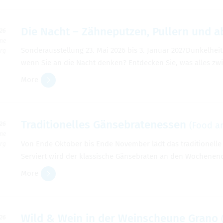
Die Nacht – Zähneputzen, Pullern und ab
026
ime
Son­der­ausstel­lung 23. Mai 2026 bis 3. Jan­uar 2027­Dunkel­h
erg
wenn Sie an die Nacht denken? Ent­decken Sie, was alles z
More
Tra­di­tionelles Gänse­brate­nessen
(Food a
026
ime
Von Ende Okto­ber bis Ende Novem­ber lädt das tra­di­tionel
erg
Serviert wird der klas­sis­che Gänse­braten an den Woch­ene
More
Wild & Wein in der Wein­sche­une Grano
026