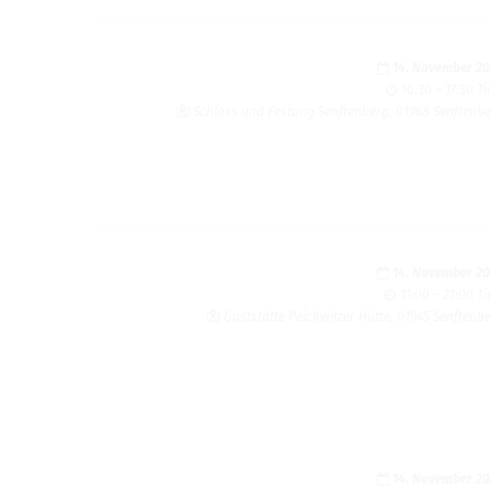
14. Novem­ber 2
10:30 – 17:30 T
Schloss und Fes­tung Sen­ften­berg, 01968 Sen­ften­b
14. Novem­ber 2
11:00 – 21:00 T
Gaststätte Peick­witzer Hütte, 01945 Sen­ften­b
14. Novem­ber 2