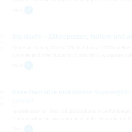
More
Die Nacht – Zähneputzen, Pullern und ab
026
ime
Son­der­ausstel­lung 23. Mai 2026 bis 3. Jan­uar 2027­Dunkel­h
erg
wenn Sie an die Nacht denken? Ent­decken Sie, was alles z
More
Hexe Hen­ri­ette und Köchin Sup­pengrün -
026
ime
Cabaret)
erg
Kinderthe­ater für Kitas und Grund­schu­lenIm Sen­ften­berg
schön beschaulich sein, wenn da nicht ihre Fre­undin, die H
More