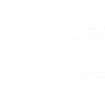
13. Novem­ber 2
12:00 – 17:00 T
Schloss und Fes­tung Sen­ften­berg, 01968 Sen­ften­b
13. Novem­ber 2
14:00 – 15:30 T
Schloss und Fes­tung Sen­ften­berg, 01968 Sen­ften­b