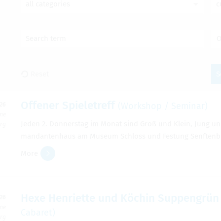
all categories
c
Search term
O
Reset
S
Offener Spiele­tr­eff
(Work­shop / Sem­i­nar)
026
ime
Jeden 2. Don­ner­stag im Monat sind Groß und Klein, Jung u
erg
man­dan­ten­haus am Museum Schloss und Fes­tung Sen­ften­b
More
Hexe Hen­ri­ette und Köchin Sup­pengrün -
026
ime
Cabaret)
erg