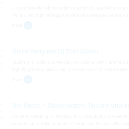
ime
Ein genussvoller Abend voller Geschmack, Geschichten und Ges
ern
"Wild & Wein".Im Mit­telpunkt steht eine erlesene Wein­verko
More
Disco Party mit DJ Tobi Müller
026
ime
Tauche ein in die Kult‑Ära der 70er, 80er & 90er – und feie
rst
tz)
legt die größten Clas­sics auf, die dich zurück in deine beste
More
Die Nacht – Zähneputzen, Pullern und ab
026
ime
Son­der­ausstel­lung 23. Mai 2026 bis 3. Jan­uar 2027­Dunkel­h
erg
wenn Sie an die Nacht denken? Ent­decken Sie, was alles z