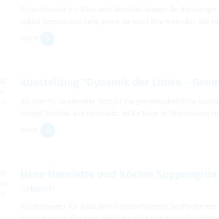
Kinderthe­ater für Kitas und Grund­schu­lenIm Sen­ften­berg
schön beschaulich sein, wenn da nicht ihre Fre­undin, die H
More
Ausstel­lung "Dynamik der Lin­ien - Geome
026
ime
Ab dem 14. Sep­tem­ber 2026 ist die gemein­schaftliche Ausste
erg
Jürgen Schöbel aus Jan­nowitz im Rathaus in Sen­ften­berg zu
More
Hexe Hen­ri­ette und Köchin Sup­pengrün -
026
ime
Cabaret)
erg
Kinderthe­ater für Kitas und Grund­schu­lenIm Sen­ften­berg
schön beschaulich sein, wenn da nicht ihre Fre­undin, die H