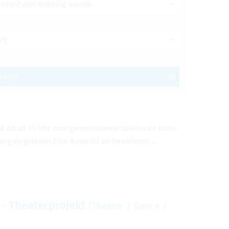
urrent and ongoing events
rt
earch
nd Alt ab 15 Uhr zum gemein­samen Spie­len im Kom­
erg ein­ge­laden.Eine Auswahl an bewährten …
 The­ater­pro­jekt
(The­atre / Dance /