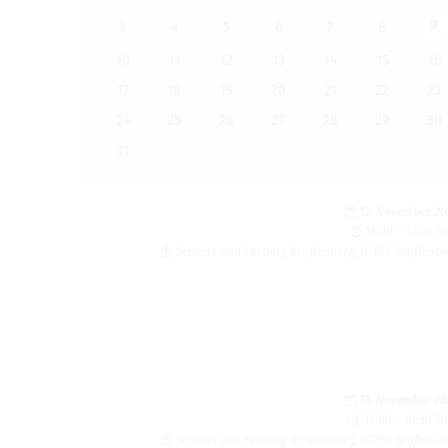
9
3
4
5
6
7
8
10
11
12
13
14
15
16
17
18
19
20
21
22
23
24
25
26
27
28
29
30
31
12. Novem­ber 2
15:00 – 17:00 T
Schloss und Fes­tung Sen­ften­berg, 01968 Sen­ften­b
13. Novem­ber 2
09:00 – 10:30 T
Schloss und Fes­tung Sen­ften­berg, 01968 Sen­ften­b