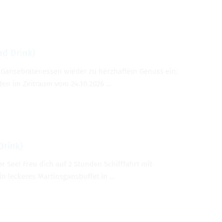
nd Drink)
le Gänse­brate­nessen wieder zu herzhaftem Genuss ein.
n­den im Zeitraum vom 24.10.2026 …
Drink)
See! Freu dich auf 2 Stun­den Schiff­fahrt mit
ck­eres Mar­tins­gans­buf­fet in …