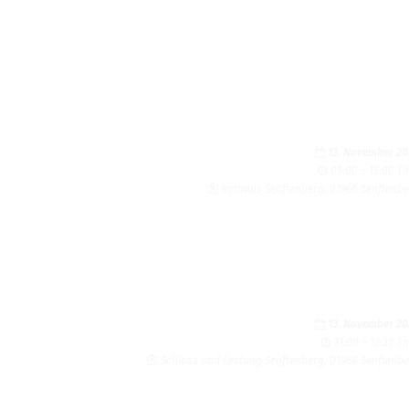
13. Novem­ber 2
09:00 – 15:00 T
Rathaus Sen­ften­berg, 01968 Sen­ften­b
13. Novem­ber 2
11:00 – 12:30 T
Schloss und Fes­tung Sen­ften­berg, 01968 Sen­ften­b