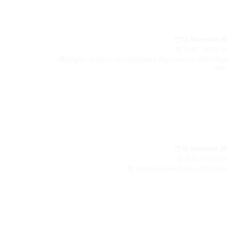
13. Novem­ber 2
18:30 – 20:00 T
Brigitte-Reimann-Stadt­bib­lio­thek Hoy­er­swerda, 02977 Hoy­
swer
13. Novem­ber 2
19:00 – 21:00 T
Stadt­bib­lio­thek Guben, 03172 Gu