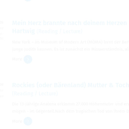
Mein Herz bran­nte nach deinem Herzen 
026
ime
Hartwig
(Read­ing / Lec­ture)
er­
da
New York – im Museum of Mod­ern Art (MOMA) lernt der Berl
junge Judith ken­nen. Es ist zunächst ein Missverständnis, al
More
Rock­ies (oder Bären­land) Mut­ter & Toc
026
ime
(Read­ing / Lec­ture)
ben
Die 13-Jährige Analena erk­lomm 27.000 Höhen­meter und e
mögen - im Gegen­teil.Nach dem tragis­chen Tod von ihrem Da
More