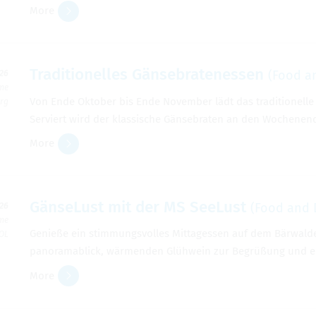
More
Tra­di­tionelles Gänse­brate­nessen
(Food a
026
ime
Von Ende Okto­ber bis Ende Novem­ber lädt das tra­di­tionel
erg
Serviert wird der klas­sis­che Gänse­braten an den Woch­ene
More
GänseLust mit der MS SeeLust
(Food and 
026
ime
Genieße ein stim­mungsvolles Mit­tagessen auf dem Bärwalder 
 OL
panoram­ablick, wärmenden Glühwein zur Begrüßung und ein le
More