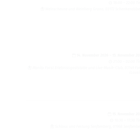
18:00 – 22:00 T
Wein­sche­une und Wein­berg Grano, 03172 Schenk­endöb
14. Novem­ber 2026
–
15. Novem­ber 2
21:00 – 02:00 T
Man­itu Forst Erleb­niss­gaststätte und Live-Musik-Club, 03149 Fo
(Lausi
15. Novem­ber 2
10:30 – 17:30 T
Schloss und Fes­tung Sen­ften­berg, 01968 Sen­ften­b