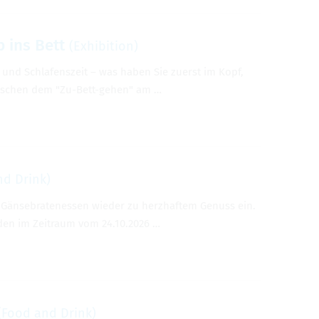
 ins Bett
(Exhi­bi­tion)
eit und Schlafen­szeit – was haben Sie zuerst im Kopf,
wis­chen dem "Zu-Bett-gehen" am …
nd Drink)
le Gänse­brate­nessen wieder zu herzhaftem Genuss ein.
n­den im Zeitraum vom 24.10.2026 …
(Food and Drink)