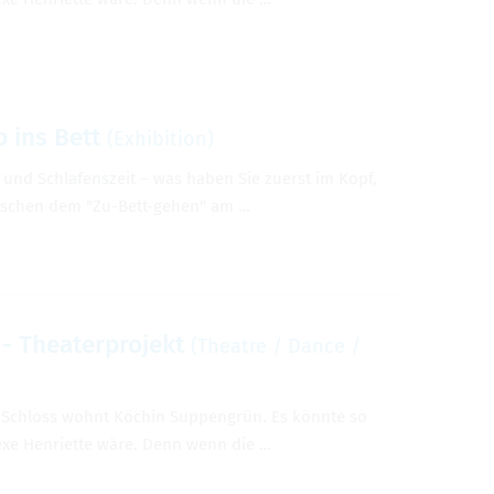
 ins Bett
(Exhi­bi­tion)
eit und Schlafen­szeit – was haben Sie zuerst im Kopf,
wis­chen dem "Zu-Bett-gehen" am …
 The­ater­pro­jekt
(The­atre / Dance /
er Schloss wohnt Köchin Sup­pengrün. Es könnte so
exe Hen­ri­ette wäre. Denn wenn die …