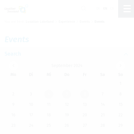
DE
EN
CS
You are here:
Lusatian Lakeland
Experience
Events
Events
Um Einstellungen zur Barrierefreiheit vornehmen
zu können wird die Berechtigung für
funktionale
Cookies
in den Cookie-Einstellungen benötigt.
Events
Cookie-Einstellungen
Search
Sep­tem­ber 2024
Mo
Di
Mi
Do
Fr
Sa
So
1
2
3
4
5
6
7
8
9
10
11
12
13
14
15
16
17
18
19
20
21
22
23
24
25
26
27
28
29