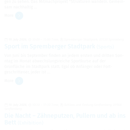
gen zu sehen. Das Mit­mach­pro­jekt "Struk­turen wan­deln. Gemein­
sam nach­haltig …
More
19. July 2026
10:00 – 11:00 Time
Sprem­berger Stadt­park, 03130 Sprem­berg
Sport im Sprem­berger Stadt­park
(Sports)
Von Juni bis Sep­tem­ber finden an jedem ersten und drit­ten Son­
ntag im Monat abwech­slungsre­iche Sportkurse auf der
Grünfläche im Stadt­park statt. Egal ob Anfänger oder Fort­
geschrit­tener, jeder ist …
More
19. July 2026
10:30 – 17:30 Time
Schloss und Fes­tung Sen­ften­berg, 01968
Sen­ften­berg
Die Nacht – Zähneputzen, Pullern und ab ins
Bett
(Exhi­bi­tion)