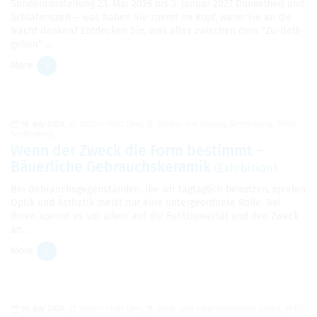
Son­der­ausstel­lung 23. Mai 2026 bis 3. Jan­uar 2027 Dunkel­heit und
Schlafen­szeit – was haben Sie zuerst im Kopf, wenn Sie an die
Nacht denken? Ent­decken Sie, was alles zwis­chen dem "Zu-Bett-
gehen" …
More
19. July 2026
10:30 – 17:30 Time
Schloss und Fes­tung Sen­ften­berg, 01968
Sen­ften­berg
Wenn der Zweck die Form bes­timmt –
Bäuer­liche Gebrauchskeramik
(Exhi­bi­tion)
Bei Gebrauchs­ge­genständen, die wir tagtäglich benutzen, spie­len
Optik und Ästhetik meist nur eine unter­ge­ord­nete Rolle. Bei
ihnen kommt es vor allem auf die Funk­tion­alität und den Zweck
an. …
More
19. July 2026
14:00 – 17:00 Time
Stadt- und Indus­triemu­seum Guben, 03172