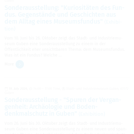
Guben
Son­der­ausstel­lung: "Kuriositäten des Fun­
dus. Gegenstände und Geschichten aus
dem All­tag eines Muse­ums­fun­dus"
(Exhi­bi­
tion)
Vom 10. Juni bis 26. Okto­ber zeigt das Stadt- und Indus­triemu­
seum Guben eine Son­der­ausstel­lung zu einem in der
Öffentlichkeit eher unsicht­baren Thema: dem Muse­ums­fun­dus.
Was ist ein Fun­dus? Welche …
More
19. July 2026
14:00 – 17:00 Time
Stadt- und Indus­triemu­seum Guben, 03172
Guben
Son­der­ausstel­lung - "Spuren der Ver­gan­
gen­heit: Archäolo­gie und Boden­
denkmalschutz in Guben"
(Exhi­bi­tion)
Vom 26. Juni bis 30. Okto­ber zeigt das Stadt- und Indus­triemu­
seum Guben eine Son­der­ausstel­lung zu einem neuen und span­