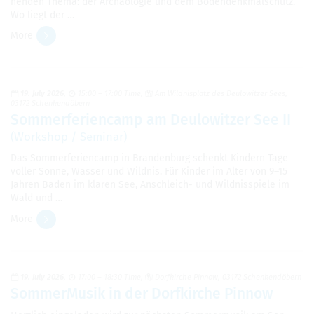
nen­den Thema: der Archäolo­gie und dem Boden­denkmalschutz.
Wo liegt der …
More
19. July 2026
15:00 – 17:00 Time
Am Wild­nis­platz des Deu­low­itzer Sees,
03172 Schenk­endöbern
Som­mer­fe­ri­en­camp am Deu­low­itzer See II
(Work­shop / Sem­i­nar)
Das Som­mer­fe­ri­en­camp in Bran­den­burg schenkt Kindern Tage
voller Sonne, Wasser und Wild­nis. Für Kinder im Alter von 9–15
Jahren Baden im klaren See, Anschle­ich- und Wild­nis­spiele im
Wald und …
More
19. July 2026
17:00 – 18:30 Time
Dor­fkirche Pin­now, 03172 Schenk­endöbern
Som­mer­Musik in der Dor­fkirche Pin­now