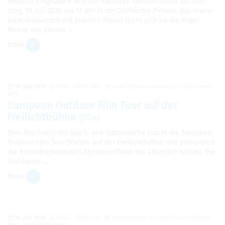
Her­zlich ein­ge­laden wird zur nächsten Som­mer­musik am Son­
ntag, 19. Juli 2026 um 17 Uhr in der Dor­fkirche Pin­now. Das Impro­
vi­sa­tion­skonz­ert mit Joachim Thoms lehnt sich an die Orgel-
Messe von Johann …
More
19. July 2026
18:00 – 20:00 Time
Freilichtbühne Sprem­berg, 03130 Sprem­
berg
Euro­pean Out­door Film Tour auf der
Freilichtbühne
(Film)
Zum Abschluss der Sport- und Kul­tur­woche macht die Euro­pean
Out­door Film Tour Sta­tion auf der Freilichtbühne und präsen­tiert
die beein­druck­end­sten Aben­teuer­filme der aktuellen Sai­son. Die
Zuschauer …
More
19. July 2026
19:00 – 21:00 Time
Amphithe­ater der neuen Bühne Sen­ften­
berg, 01968 Sen­ften­berg