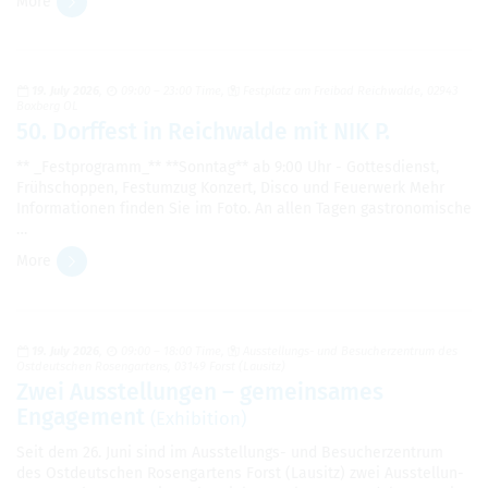
More
19. July 2026
09:00 – 23:00 Time
Fest­platz am Freibad Reich­walde, 02943
Boxberg OL
50. Dorffest in Reich­walde mit NIK P.
** _Fest­pro­gramm_** **Son­ntag** ab 9:00 Uhr - Gottes­di­enst,
Frühschop­pen, Fes­tumzug Konz­ert, Disco und Feuer­w­erk Mehr
Infor­ma­tio­nen finden Sie im Foto. An allen Tagen gas­tronomis­che
…
More
19. July 2026
09:00 – 18:00 Time
Ausstel­lungs- und Besucherzen­trum des
Ost­deutschen Rosen­gartens, 03149 Forst (Lausitz)
Zwei Ausstel­lun­gen – gemein­sames
Engage­ment
(Exhi­bi­tion)
Seit dem 26. Juni sind im Ausstel­lungs- und Besucherzen­trum
des Ost­deutschen Rosen­gartens Forst (Lausitz) zwei Ausstel­lun­