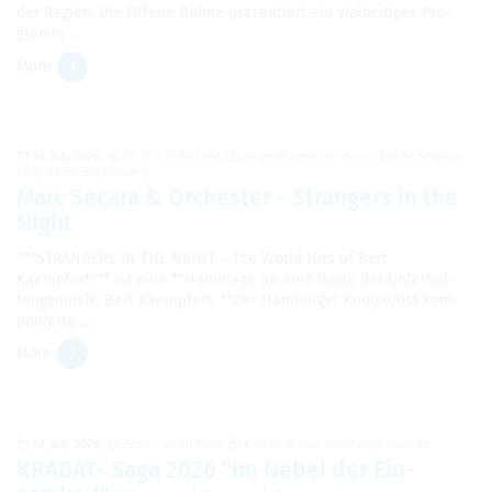
der Region. Die Offene Bühne präsen­tiert ein viel­seit­iges Pro­
gramm …
More
18. July 2026
19:30 – 21:00 Time
Amphithe­ater der neuen Bühne Sen­ften­
berg, 01968 Sen­ften­berg
Marc Secara & Orch­ester - Strangers in the
Night
**"STRANGERS IN THE NIGHT – The World Hits of Bert
Kaempfert"** ist eine **Hom­mage an eine Ikone der Un­ter­hal­
tungs­mu­sik: Bert Kaempfert. **Der Ham­burger Kom­pon­ist kom­
po­nier­te …
More
18. July 2026
20:00 – 23:00 Time
Kra­bat-Mühle, 02977 Hoy­er­swerda
KRA­BAT- Saga 2026 "Im Nebel der Ein­