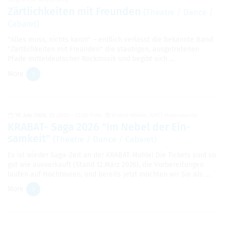
Zärtlichkeiten mit Fre­un­den
(The­atre / Dance /
Cabaret)
"Alles muss, nichts kann!" – endlich verlässt die bekan­nte Band
"Zärt­lich­kei­ten mit Fre­un­den" die staubi­gen, aus­ge­tre­te­nen
Pfade mit­tel­deut­scher Rock­musik und beg­ibt sich …
More
19. July 2026
20:00 – 23:00 Time
Kra­bat-Mühle, 02977 Hoy­er­swerda
KRA­BAT- Saga 2026 "Im Nebel der Ein­
samkeit"
(The­atre / Dance / Cabaret)
Es ist wieder Saga-Zeit an der KRA­BAT-Mühle! Die Tick­ets sind so
gut wie ausverkauft (Stand 12.März 2026), die Vor­bere­itun­gen
laufen auf Hoch­touren, und bere­its jetzt möchten wir Sie als …
More