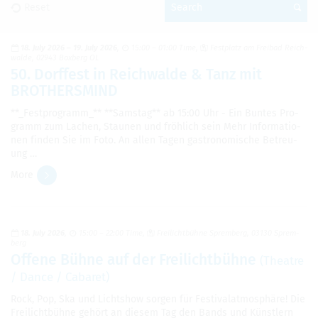
Reset
Search
18. July 2026
–
19. July 2026
15:00 – 01:00 Time
Fest­platz am Freibad Reich­
walde, 02943 Boxberg OL
50. Dorffest in Reich­walde & Tanz mit
BROTH­ERS­MIND
**_Fest­pro­gramm_** **Sam­stag** ab 15:00 Uhr - Ein Buntes Pro­
gramm zum Lachen, Staunen und fröhlich sein Mehr Infor­ma­tio­
nen finden Sie im Foto. An allen Tagen gas­tronomis­che Betreu­
ung …
More
18. July 2026
15:00 – 22:00 Time
Freilichtbühne Sprem­berg, 03130 Sprem­
berg
Offene Bühne auf der Freilichtbühne
(The­atre
/ Dance / Cabaret)
Rock, Pop, Ska und Licht­show sor­gen für Fes­ti­valat­mo­sphäre! Die
Freilichtbühne gehört an diesem Tag den Bands und Künstlern