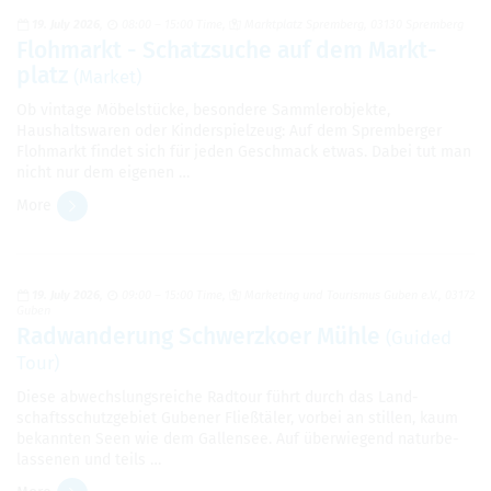
19. July 2026
08:00 – 15:00 Time
Mark­t­platz Sprem­berg, 03130 Sprem­berg
Flohmarkt - Schatz­suche auf dem Mark­t­
platz
(Mar­ket)
Ob vin­tage Möbelstücke, beson­dere Samm­ler­ob­jekte,
Haushaltswaren oder Kinder­spielzeug: Auf dem Sprem­berger
Flohmarkt findet sich für jeden Geschmack etwas. Dabei tut man
nicht nur dem eige­nen …
More
19. July 2026
09:00 – 15:00 Time
Mar­ket­ing und Touris­mus Guben e.V., 03172
Guben
Rad­wan­derung Schw­erzkoer Mühle
(Guided
Tour)
Diese abwech­slungsre­iche Rad­tour führt durch das Land­
schaftss­chutzge­biet Gubener Fließtäler, vor­bei an stillen, kaum
bekan­nten Seen wie dem Gal­lensee. Auf überwiegend naturbe­
lasse­nen und teils …