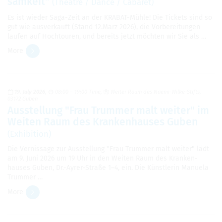
samkeit"
(The­atre / Dance / Cabaret)
Es ist wieder Saga-Zeit an der KRA­BAT-Mühle! Die Tick­ets sind so
gut wie ausverkauft (Stand 12.März 2026), die Vor­bere­itun­gen
laufen auf Hoch­touren, und bere­its jetzt möchten wir Sie als …
More
19. July 2026
08:00 – 19:00 Time
Weiter Raum des Naemi-Wilke-Stifts,
03172 Guben
Ausstel­lung "Frau Trum­mer malt weiter" im
Weiten Raum des Kranken­hauses Guben
(Exhi­bi­tion)
Die Vernissage zur Ausstel­lung "Frau Trum­mer malt weiter" lädt
am 9. Juni 2026 um 19 Uhr in den Weiten Raum des Kranken­
hauses Guben, Dr.-Ayrer-Straße 1–4, ein. Die Künst­lerin Manuela
Trum­mer …
More