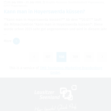
20. July 2026
–
21. July 2026
Brigitte-Reimann-Stadt­bib­lio­thek Hoy­er­swerda,
02977 Hoy­er­swerda
Kann man in Hoy­er­swerda küssen?
**Kann man in Hoy­er­swerda küssen?** Ab dem **20.07.** läuft
die Mit­machak­tion "Kann man in Hoy­er­swerda küssen?". Diese
wurde schon 2023 sehr gut angenom­men und wird in diesem Jahr
…
More
107
108
109
110
This is a ser­vice of
TMB Touris­mus-Mar­ket­ing Bran­den­burg
GmbH
.