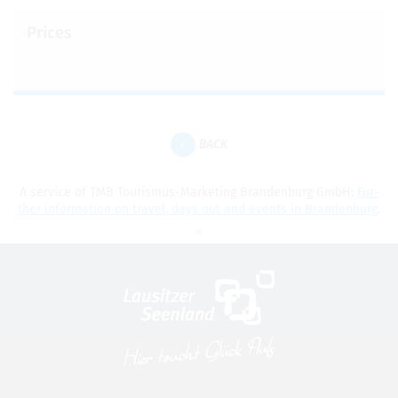
Prices
BACK
A ser­vice of TMB Touris­mus-Mar­ket­ing Bran­den­burg GmbH:
Fur­
ther infor­ma­tion on travel, days out and events in Bran­den­burg
.
"