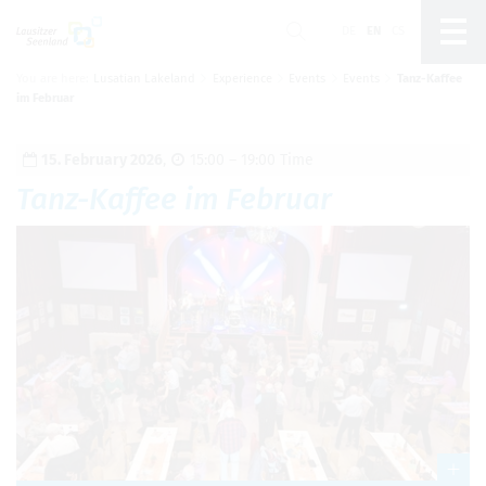
DE
EN
CS
You are here:
Lusatian Lakeland
Experience
Events
Events
Tanz-Kaffee
Um Einstellungen zur Barrierefreiheit
im Februar
vornehmen zu können wird die Berechtigung für
funktionale Cookies
in den Cookie-
Einstellungen benötigt.
15. Feb­ru­ary 2026
,
15:00 – 19:00 Time
Cookie-Einstellungen
Tanz-Kaf­fee im Feb­ruar