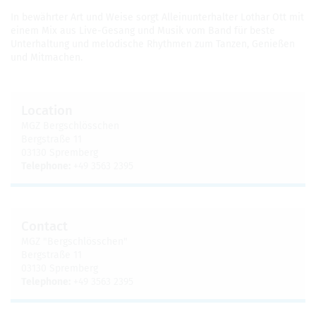
In bewährter Art und Weise sorgt Allei­n­un­ter­hal­ter Lothar Ott mit
einem Mix aus Live-Gesang und Musik vom Band für beste
Unter­hal­tung und melodis­che Rhyth­men zum Tanzen, Genießen
und Mit­machen.
Loca­tion
MGZ Bergschlösschen
Bergstraße 11
03130 Sprem­berg
Tele­phone:
+49 3563 2395
Con­tact
MGZ "Bergschlösschen"
Bergstraße 11
03130 Sprem­berg
Tele­phone:
+49 3563 2395