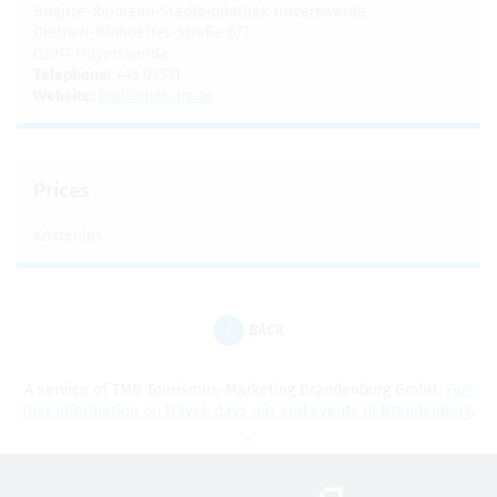
Brigitte-Reimann-Stadt­bib­lio­thek Hoy­er­swerda
Diet­rich-Bin­ho­ef­fer-Straße 6/7
02977 Hoy­er­swerda
Tele­phone:
+49 03571
Web­site:
bib­lio­thek-hy.de
Prices
Kosten­los
BACK
A ser­vice of TMB Touris­mus-Mar­ket­ing Bran­den­burg GmbH:
Fur­
ther infor­ma­tion on travel, days out and events in Bran­den­burg
.
"