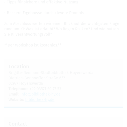
• Tipps für sichere und effek­tive Nutzung
• Bessere Ergeb­nisse durch cle­vere Prompts
Zum Abschluss wer­fen wir einen Blick auf die wichtig­sten Fra­gen
rund um KI: Was ist erlaubt? Wo liegen Risiken? Und wie nutzen
Sie KI ver­ant­wor­tungsvoll?
**Der Work­shop ist kosten­los.**
Loca­tion
Brigitte-Reimann-Stadt­bib­lio­thek Hoy­er­swerda
Diet­rich-Bon­ho­ef­fer-Straße 6/7
02977 Hoy­er­swerda
Tele­phone:
+49 03571 60 77 53
Email:
info@​bibliothek-​hy.​de
Web­site:
bib­lio­thek-hy.de
Con­tact