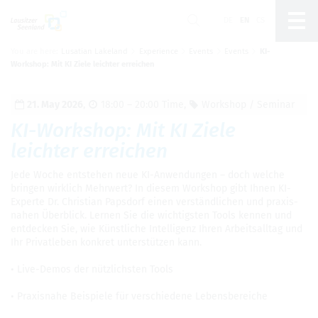
DE
EN
CS
You are here:
Lusatian Lakeland
Experience
Events
Events
KI-
Um Einstellungen zur Barrierefreiheit
Workshop: Mit KI Ziele leichter erreichen
vornehmen zu können wird die Berechtigung für
funktionale Cookies
in den Cookie-
Einstellungen benötigt.
21. May 2026
,
18:00 – 20:00 Time
,
Work­shop / Sem­i­nar
Cookie-Einstellungen
KI-Work­shop: Mit KI Ziele
leichter erre­ichen
Jede Woche entste­hen neue KI-Anwen­dun­gen – doch welche
brin­gen wirk­lich Mehrw­ert? In diesem Work­shop gibt Ihnen KI-
Experte Dr. Chris­t­ian Paps­dorf einen verständlichen und prax­is­
na­hen Überblick. Ler­nen Sie die wichtig­sten Tools ken­nen und
ent­decken Sie, wie Künstliche Intel­li­genz Ihren Arbeit­sall­tag und
Ihr Pri­vatleben konkret unterstützen kann.
• Live-Demos der nützlich­sten Tools
• Prax­is­nahe Beispiele für ver­schiedene Lebens­bere­iche