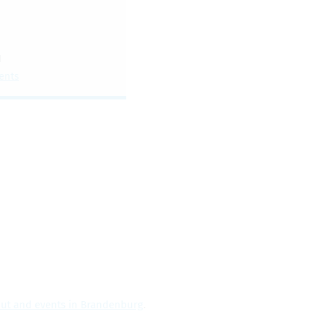
1
ents
 out and events in Bran­den­burg
.