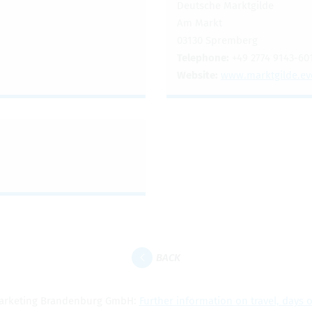
Deutsche Mark­t­gilde
Am Markt
03130 Sprem­berg
Tele­phone:
+49 2774 9143-60
Web­site:
www.​marktgilde.​ev
BACK
ar­ket­ing Bran­den­burg GmbH:
Fur­ther infor­ma­tion on travel, days