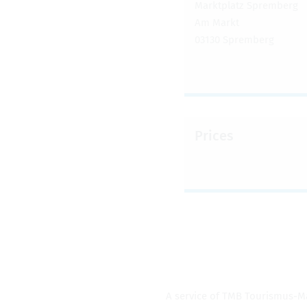
Mark­t­platz Sprem­berg
Am Markt
03130 Sprem­berg
Prices
A ser­vice of TMB Touris­mus-M