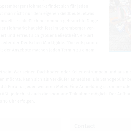
Sprem­berger Flohmarkt findet sich für jeden
t man nicht nur dem eige­nen Geld­beu­tel etwas
Umwelt – schließlich bekom­men gebrauchte Dinge
Der Flohmarkt hat sich fest im Sprem­berger Ver­
iert und erfreut sich großer Beliebtheit", erklärt
gsleiter der Deutschen Mark­t­gilde. "Die entspan­nte
alt der Ange­bote machen jeden Ter­min zu einem
i sein: Wer seinen Dachbo­den oder Keller entrümpeln und aus n
n möchte, kann sich als Verkäufer anmelden. Die Standgebühr be
 5 Euro für jeden weit­eren Meter. Eine Anmel­dung ist online oder
grüßt, jedoch ist auch die spon­tane Teil­nahme möglich. Der Auf­bau
s 16 Uhr erfol­gen.
Con­tact