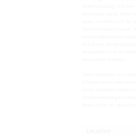
Kinder­spielzeug: Auf dem 
Geschmack etwas. Dabei tu
Gutes, son­dern auch der 
hier eine zweite Chance. "
anstal­tungskalen­der etabl
Dirk Dieter, Nieder­las­sun
Atmo­sphäre und die Vielf
beson­deren Erleb­nis."
Selbst verkaufen und dabe
Schätzen bares Geld mache
ersten laufenden Meter und
Vor­a­ban­mel­dung wird be
Abbau sollte bis spätesten
Loca­tion