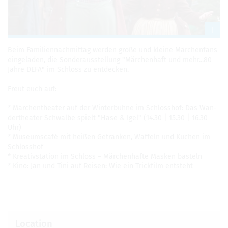
Beim Fam­i­li­en­nach­mit­tag wer­den große und kleine Märchen­fans
ein­ge­laden, die Son­der­ausstel­lung "Märchen­haft und mehr...80
Jahre DEFA" im Schloss zu ent­decken.
Freut euch auf:
* Märchenthe­ater auf der Win­terbühne im Schlosshof: Das Wan­
derthe­ater Schwalbe spielt "Hase & Igel" (14.30 | 15.30 | 16.30
Uhr)
* Muse­um­scafé mit heißen Getränken, Waf­feln und Kuchen im
Schlosshof
* Kreativs­ta­tion im Schloss – Märchen­hafte Masken basteln
* Kino: Jan und Tini auf Reisen: Wie ein Trick­film entsteht
Loca­tion