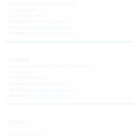
Schloss und Fes­tung Sen­ften­berg
Schlossstraße
01968 Sen­ften­berg
Tele­phone:
+49 3573 8702400
Email:
museum@​osl-​online.​de
Web­site:
muse­ums-ent­decker.de
Con­tact
Museum Schloss und Fes­tung Sen­ften­berg
Schloßstrasse
01968 Sen­ften­berg
Tele­phone:
+49 3573 8702400
Email:
museum@​osl-​online.​de
Web­site:
muse­ums-ent­decker.de
Prices
Erwach­sene: 8 €