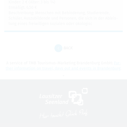
Kinder: 2 € (Alter: 3 bis 14)
Ermäßigt: 6,50 €
Beschrei­bung: Men­schen mit Behin­derung, Studierende,
Schüler, Auszu­bildende und Per­so­nen, die sich in der Ableis­
tung eines frei­willi­gen sozialen oder ökol­o­gisc
BACK
A ser­vice of TMB Touris­mus-Mar­ket­ing Bran­den­burg GmbH:
Fur­
ther infor­ma­tion on travel, days out and events in Bran­den­burg
.
"