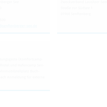
n­berger See
Zweck­ver­band Lausitzer See
0
Straße zur Südsee 1
01968 Sen­ften­berg
0500
sen​ften​berg​er-​see.​de
­tungsgäste (Kom­fort­camp­
and­ho­tel und Hafen­camp Sen­
hn­mo­bil­stellplatz Buch­
nach Anmel­dung für externe