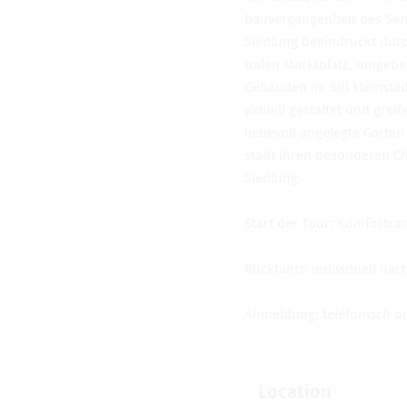
bau­ver­gan­gen­heit des Se
Sied­lung beein­druckt durc
tralen Mark­t­platz, umgeb
Gebäuden im Stil kle­instäd
vidu­ell gestal­tet und gre
liebevoll angelegte Gärte
stadt ihren beson­deren Ch
Sied­lung.
Start der Tour: Kom­fort­ca
Rückfahrt: indi­vidu­ell na
Anmel­dung: tele­fonisch od
Loca­tion