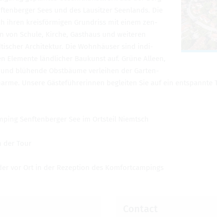
n­ften­berger Sees und des Lausitzer Seen­lands. Die
h ihren kre­isförmi­gen Grun­driss mit einem zen­
en von Schule, Kirche, Gasthaus und weit­eren
tis­cher Architek­tur. Die Wohnhäuser sind indi­
ifen Ele­mente ländlicher Baukunst auf. Grüne Alleen,
n und blühende Obstbäume ver­lei­hen der Garten­
arme. Unsere Gästeführerin­nen begleiten Sie auf ein entspan­nte T
mp­ing Sen­ften­berger See im Ort­steil Niemtsch
ch der Tour
er vor Ort in der Rezep­tion des Kom­fort­camp­ings
Con­tact