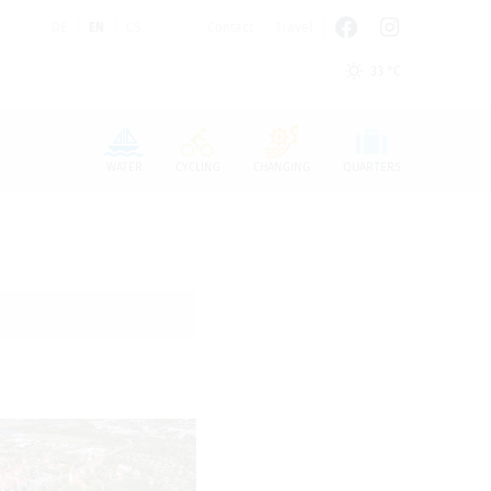
DE
EN
CS
Contact
Travel
33 °C
n den Cookie-Einstellungen benötigt.
WATER
CYCLING
CHANGING
QUARTERS
a