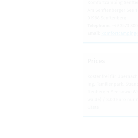
Kom­fort­camp­ing Sen­fte
Am Sen­ften­berger See 1
01968 Sen­ften­berg
Tele­phone:
+49 3573 80
Email:
kom­fort­camp­ing@​
Prices
kosten­frei für Übernach
ing, Fam­i­lien­park, Str
ften­berger See sowie Wo
walde) / 8,00 Euro nur 
Gäste