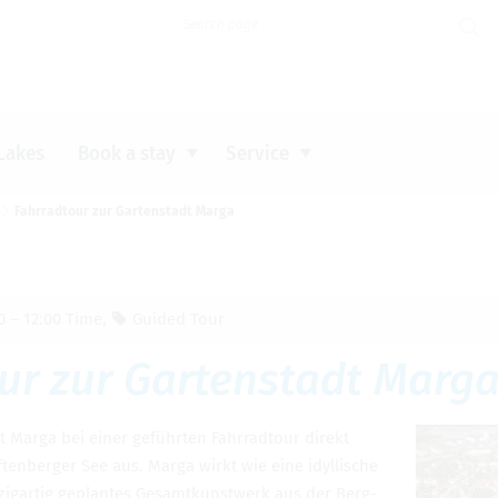
rnehmen zu können wird die Berechtigung für
funktionale Cookies
i
Cookie-Einstellungen
Lakes
Book a stay
Service
Fahrradtour zur Gartenstadt Marga
s:
s:
s:
s:
0 – 12:00 Time
,
Guided Tour
our zur Garten­stadt Marg
dt Marga bei einer geführten Fahrrad­tour direkt
ten­berger See aus. Marga wirkt wie eine idyl­lis­che
inzi­gar­tig geplantes Gesamtkunst­werk aus der Berg­