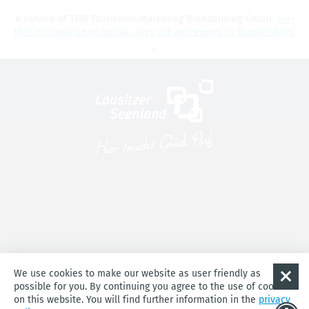
A ser­vice of TMB Touris­mus-Mar­ket­ing Bran­den­burg GmbH:
Fur­
ther infor­ma­tion on travel, days out and events in Bran­den­burg
.
"
Imprint
Accessibility
Privacy
Cookie-Einstellungen
We use cookies to make our website as user friendly as
possible for you. By continuing you agree to the use of cookies
on this website. You will find further information in the
privacy