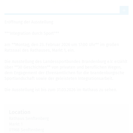
Eröffnung der Ausstel­lung
**"Inte­gra­tion durch Sport"**
am **Mon­tag, den 23. Feb­ruar 2026 um 17:00 Uhr** im großen
Ratssaal des Rathauses, Markt 1, ein.
Die Ausstel­lung des Lan­dess­port­bun­des Bran­den­burg e.V. erzählt
über **30 Geschichten** von pri­vaten und beru­flichen Wegen,
dem Engage­ment der Ehre­namtlichen für die bran­den­bur­gis­che
Sport­land­schaft sowie der geleis­teten Inte­gra­tionsar­beit.
Die Ausstel­lung ist bis zum 31.03.2026 im Rathaus zu sehen.
Loca­tion
Rathaus Sen­ften­berg
Markt 1
01968 Sen­ften­berg