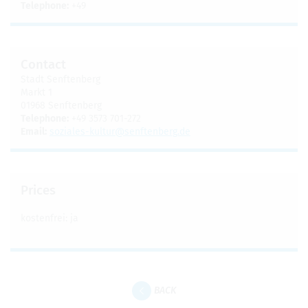
Tele­phone:
+49
Con­tact
Stadt Sen­ften­berg
Markt 1
01968 Sen­ften­berg
Tele­phone:
+49 3573 701-272
Email:
soziales-kul­tur@​senftenberg.​de
Prices
kosten­frei: ja
BACK