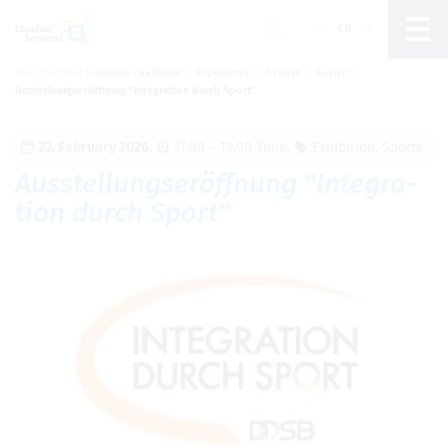
DE
EN
CS
You are here:
Lusatian Lakeland
Experience
Events
Events
Um Einstellungen zur Barrierefreiheit
Ausstellungseröffnung "Integration durch Sport"
vornehmen zu können wird die Berechtigung für
funktionale Cookies
in den Cookie-
Einstellungen benötigt.
23. Feb­ru­ary 2026
,
17:00 – 19:00 Time
,
Exhi­bi­tion
,
Sports
Cookie-Einstellungen
Ausstel­lungseröffnung "Inte­gra­
tion durch Sport"