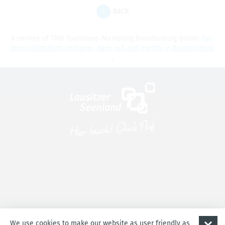
BACK
A ser­vice of TMB Touris­mus-Mar­ket­ing Bran­den­burg GmbH:
Fur­
ther infor­ma­tion on travel, days out and events in Bran­den­burg
.
"
Imprint
Accessibility
Privacy
Cookie-Einstellungen
We use cookies to make our website as user friendly as