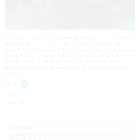
Drei Tage lang wird auf ver­schiede­nen Bühnen in der Garten­stadt
Marga die Poe­sie gefeiert. 30 Dich­terIn­nen der Lausitz und aus
ganz Deutsch­land verbindet die Liebe zu Versen, ob gereimt oder
ohne Reim, als Lied ver­tont oder als szenis­che Darstel­lung. Das
Gedicht lebt! Es gibt Buch­premieren, Wieder­ent­deck­un­gen,
Schreibim­pulse und Pro­gramme für junge Hörer, Leser und Dich­
terIn­nen.
Tick­ets
Links
Tick­ets
Loca­tion
Begeg­nungsstätte & Galerie MARGA mit MARGA-Ate­lier