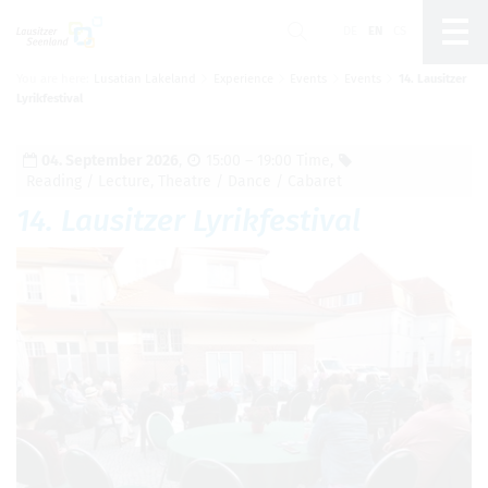
DE
EN
CS
You are here:
Lusatian Lakeland
Experience
Events
Events
14. Lausitzer
Um Einstellungen zur Barrierefreiheit
Lyrikfestival
vornehmen zu können wird die Berechtigung für
funktionale Cookies
in den Cookie-
Einstellungen benötigt.
04. Sep­tem­ber 2026
,
15:00 – 19:00 Time
,
Read­ing / Lec­ture
,
The­atre / Dance / Cabaret
Cookie-Einstellungen
14. Lausitzer Lyrik­fes­ti­val