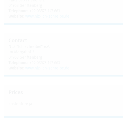
Platz des Friedens 2
01968 Sen­ften­berg
Tele­phone:
+49 03573 147 663
Web­site:
www.​nlz-​ich-​schreibe.​de
Con­tact
NLZ "Ich schreibe!" e.V.
Im Mar­ga­hof 3
01968 Sen­ften­berg
Tele­phone:
+49 03573 147 663
Web­site:
www.​nlz-​ich-​schreibe.​de
Prices
kosten­frei: ja