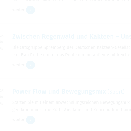
wei­ter
Zwi­schen Regen­wald und Kak­teen – Un
026
Uhr
Die Orts­gruppe Sprem­berg der Deut­schen Kak­teen-Gesell­schaft
erg
ein. Frau Rothe nimmt das Publi­kum mit auf eine bild­rei­che
wei­ter
Power Flow und Bewe­gungs­mix
(Sport)
026
Uhr
Star­ten Sie mit einem abwechs­lungs­rei­chen Bewe­gungs­mix 
erg
gen kom­bi­niert, die Kraft, Aus­dauer und Koor­di­na­tion trai­
wei­ter