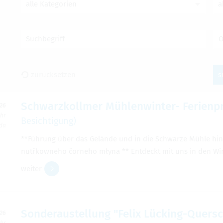
alle Kategorien
a
Suchbegriff
O
zurück­set­zen
s
Schwarz­koll­mer Müh­len­win­ter- Feri­en­p
026
Uhr
Besich­ti­gung)
rda
**Füh­rung über das Gelände und in die Schwarze Mühle hin
nutřkow­neho čorneho młyna ** Ent­deckt mit uns in den Win­t
wei­ter
Son­derau­stel­lung "Felix Lücking-Quer­s
026
Uhr