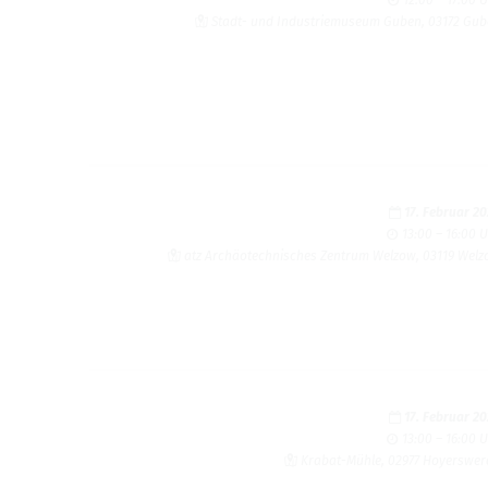
Stadt- und Indus­trie­mu­seum Guben, 03172 Gu
17. Februar 2
13:00 – 16:00 
atz Archäo­tech­ni­sches Zen­trum Wel­zow, 03119 Wel­
17. Februar 2
13:00 – 16:00 
Kra­bat-Mühle, 02977 Hoyers­we