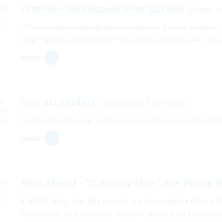
Fami­lien-Work­shop: Brot backen
(Essen u
026
Uhr
**Erlebt tra­di­tio­nel­les Brot­ba­cken mit der gan­zen Fami­lie!
rda
nale **KRA­BAT-Müh­len­brot** im ech­ten Holz­back­ofen. Von
wei­ter
Das atz töp­fert
(Work­shop / Semi­nar)
026
Uhr
Krea­ti­ves Töp­fern von Schmuck, Deko­ra­tion und Gebrauchs­ar
zow
wei­ter
Film Abend - "A Happy Man" mit Pierre 
026
Uhr
A HAPPY MAN - Der Film han­delt von Pierre Mar­tin (Pierre Ri
 OL
Kanada erbt und mit sei­ner Toch­ter Cathe­rine ins kleine 