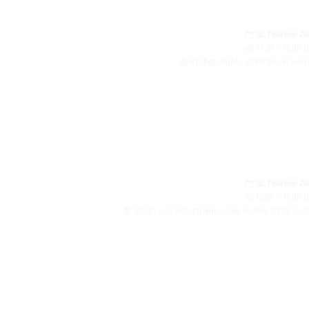
18. Februar 2
11:30 – 15:00 
Kra­bat-Mühle, 02977 Hoyers­we
18. Februar 2
12:00 – 17:00 
Stadt- und Indus­trie­mu­seum Guben, 03172 Gu