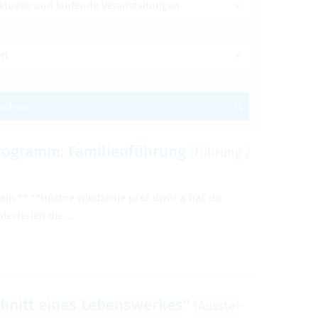
ktuelle und laufende Veranstaltungen
rt
uchen
ro­gramm: Fami­li­en­füh­rung
(Füh­rung /
­ein ** **Hóstne wjedźenje přez dwór a hač do
er­fe­rien die …
chnitt eines Lebens­wer­kes"
(Aus­stel­