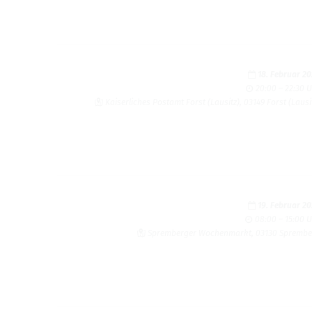
18. Februar 2
20:00 – 22:30 
Kai­ser­li­ches Post­amt Forst (Lau­sitz), 03149 Forst (Lau­si
19. Februar 2
08:00 – 15:00 
Sprem­ber­ger Wochen­markt, 03130 Sprem­b