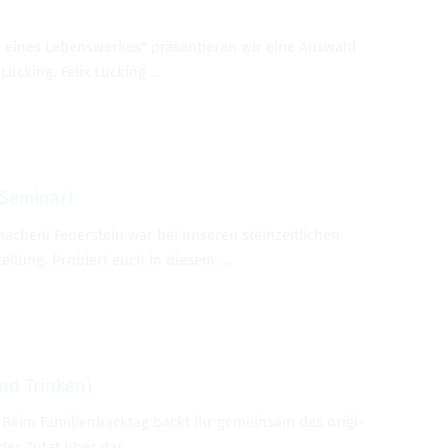
t eines Lebens­wer­kes" prä­sen­tie­ren wir eine Aus­wahl
 Lücking. Felix Lücking …
Semi­nar)
chen! Feu­er­stein war bei unse­ren stein­zeit­li­chen
tel­lung. Pro­biert euch in die­sem …
nd Trin­ken)
** Beim Fami­li­en­back­tag backt ihr gemein­sam das ori­gi­
 der Zutat über das …