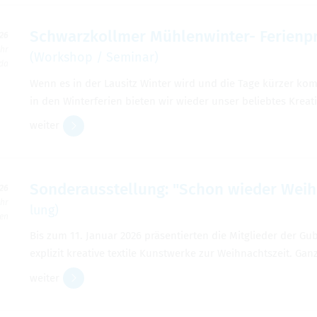
Schwarz­koll­mer Müh­len­win­ter- Feri­en­p
026
Uhr
(Work­shop / Semi­nar)
rda
Wenn es in der Lau­sitz Win­ter wird und die Tage kür­zer kom
in den Win­ter­fe­rien bie­ten wir wie­der unser belieb­tes Krea
wei­ter
Son­der­aus­stel­lung: "Schon wie­der Wei
026
Uhr
lung)
ben
Bis zum 11. Januar 2026 prä­sen­tier­ten die Mit­glie­der der Gube
expli­zit krea­tive tex­tile Kunst­werke zur Weih­nachts­zeit.
wei­ter