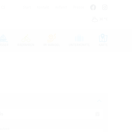
CS
Start
Kontakt
Anfahrt
Presse
30 °C
n den Cookie-Einstellungen benötigt.
ASSER
RADFAHREN
IM WANDEL
UNTERKÜNFTE
KARTE
is
aufzeit