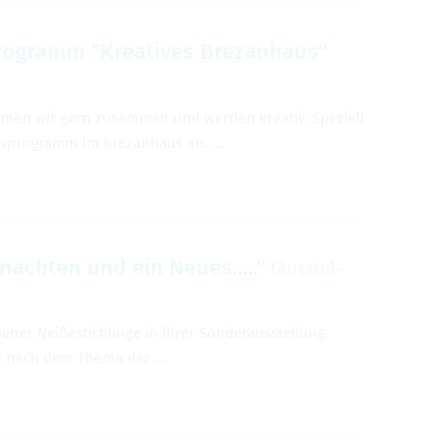
ro­gramm "Krea­ti­ves Bre­zan­haus"
­men wir gern zusam­men und wer­den krea­tiv. Spe­zi­ell
­tiv­pro­gramm im Bre­zan­haus an. …
h­nach­ten und ein Neues….."
(Aus­stel­
­ner Nei­ße­stich­linge in ihrer Son­der­aus­stel­lung
 Ganz nach dem Thema der …