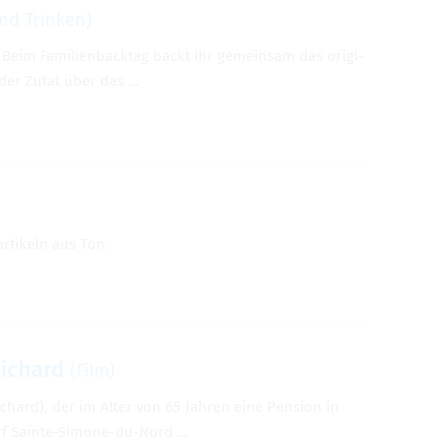
nd Trin­ken)
** Beim Fami­li­en­back­tag backt ihr gemein­sam das ori­gi­
 der Zutat über das …
­ti­keln aus Ton.
Richard
(Film)
chard), der im Alter von 65 Jah­ren eine Pen­sion in
Dorf Sainte-Simone-du-Nord …