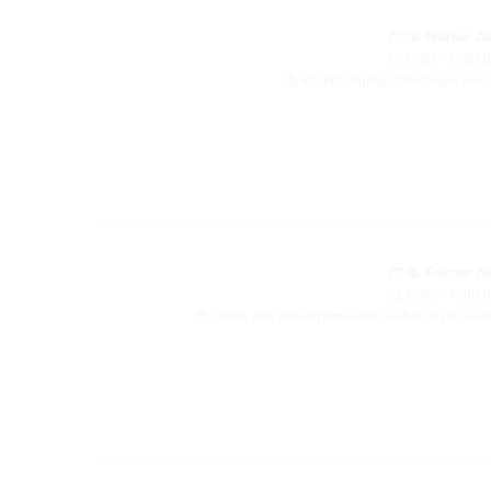
18. Februar 2
12:00 – 13:00 
Kra­bat-Mühle, 02977 Hoyers­we
18. Februar 2
12:00 – 17:00 
Stadt- und Indus­trie­mu­seum Guben, 03172 Gu