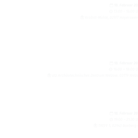
18. Februar 2
13:00 – 16:00 
Kra­bat-Mühle, 02977 Hoyers­we
18. Februar 2
16:00 – 18:00 
atz Archäo­tech­ni­sches Zen­trum Wel­zow, 03119 Wel­
18. Februar 2
19:00 – 21:30 
TREFF 1, 02943 Box­berg