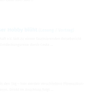
ser Hobby blüht
(Lesung / Vor­trag)
 e.V. lädt zu einem fas­zi­nie­ren­den Rei­se­be­richt
 Ent­de­ckungs­reise durch Costa …
in den Tag – hier wer­den ver­schie­dene Fit­ness­übun­
nie­ren. Direkt im Anschluss folgt …