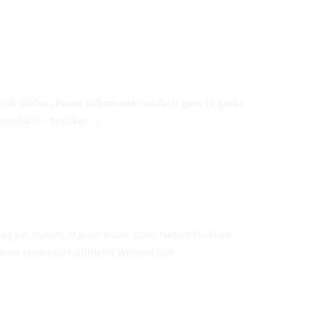
sik füh­len, Kunst lie­ben oder ein­fach gern in guter
nd­lach – Musi­ker, …
ag ein bun­tes Markt­trei­ben statt. Neben fri­schen
en regio­na­ler Anbie­ter wer­den hier …