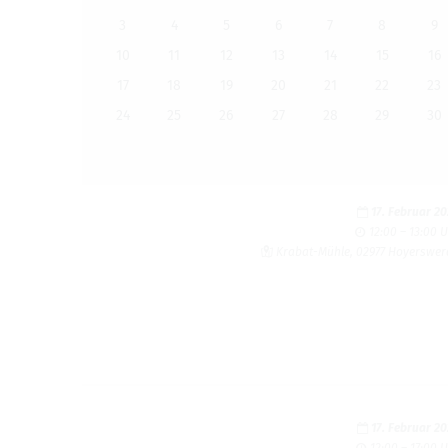
VERANSTALTUNGEN
3
4
5
6
7
8
9
10
11
12
13
14
15
16
17
18
19
20
21
22
23
24
25
26
27
28
29
30
17. Februar 2
12:00 – 13:00 
Kra­bat-Mühle, 02977 Hoyers­we
17. Februar 2
12:00 – 17:00 