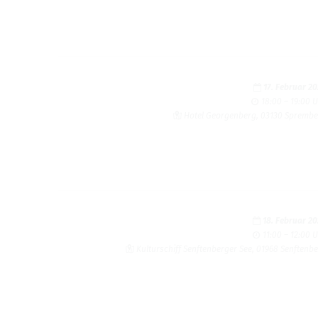
17. Februar 2
18:00 – 19:00 
Hotel Geor­gen­berg, 03130 Sprem­b
18. Februar 2
11:00 – 12:00 
Kul­tur­schiff Senf­ten­ber­ger See, 01968 Senf­ten­b