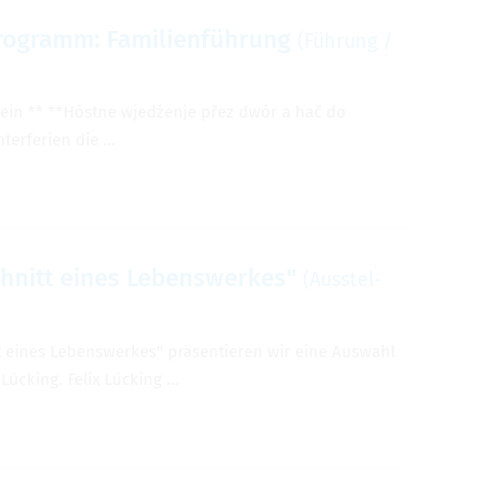
ro­gramm: Fami­li­en­füh­rung
(Füh­rung /
­ein ** **Hóstne wjedźenje přez dwór a hač do
er­fe­rien die …
chnitt eines Lebens­wer­kes"
(Aus­stel­
t eines Lebens­wer­kes" prä­sen­tie­ren wir eine Aus­wahl
 Lücking. Felix Lücking …