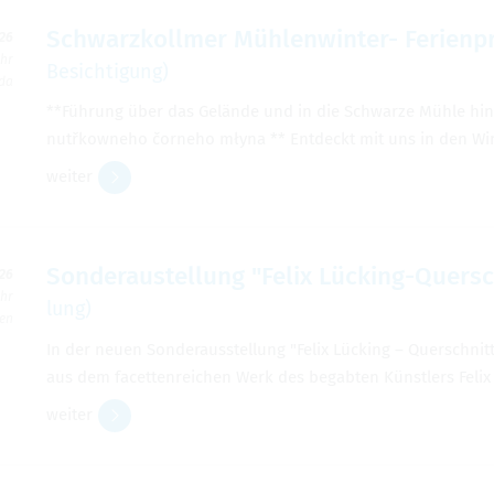
Schwarz­koll­mer Müh­len­win­ter- Feri­en­p
026
Uhr
Besich­ti­gung)
rda
**Füh­rung über das Gelände und in die Schwarze Mühle hin
nutřkow­neho čorneho młyna ** Ent­deckt mit uns in den Win­t
wei­ter
Son­derau­stel­lung "Felix Lücking-Quer­s
026
Uhr
lung)
ben
In der neuen Son­der­aus­stel­lung "Felix Lücking – Quer­schnit
aus dem facet­ten­rei­chen Werk des begab­ten Künst­lers Felix
wei­ter