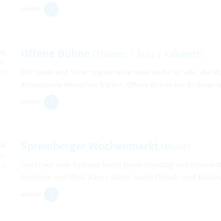
wei­ter
Offene Bühne
(Thea­ter / Tanz / Kaba­rett)
026
Uhr
Mit "Taste and Tune" star­ten eine neue Reihe für alle, die Mu
tz)
Atmo­sphäre Men­schen tref­fen. Offene Bühne mit Andreas Gu
wei­ter
Sprem­ber­ger Wochen­markt
(Markt)
026
Uhr
Direkt vor dem Rat­haus fin­det jeden Diens­tag und Don­ners­t
erg
Gemü­sen und Obst, Käse-, Wurst- sowie Fleisch- und Back­wa­r
wei­ter