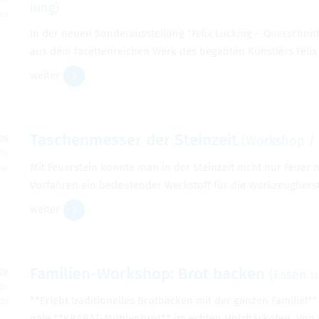
lung)
ben
In der neuen Son­der­aus­stel­lung "Felix Lücking – Quer­schnit
aus dem facet­ten­rei­chen Werk des begab­ten Künst­lers Felix
wei­ter
Taschen­mes­ser der Stein­zeit
(Work­shop / 
026
Uhr
Mit Feu­er­stein konnte man in der Stein­zeit nicht nur Feuer ma
zow
Vor­fah­ren ein bedeu­ten­der Werk­stoff für die Werk­zeug­her­s
wei­ter
Fami­lien-Work­shop: Brot backen
(Essen u
026
Uhr
**Erlebt tra­di­tio­nel­les Brot­ba­cken mit der gan­zen Fami­lie!
rda
nale **KRA­BAT-Müh­len­brot** im ech­ten Holz­back­ofen. Von