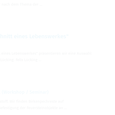
anz nach dem Thema der …
chnitt eines Lebenswerkes"
t eines Lebenswerkes" präsentieren wir eine Auswahl
Lücking. Felix Lücking …
t
(Workshop / Seminar)
stoff. Wir finden Birkenpechreste auf
 Befestigung der Feuersteinobjekte an …