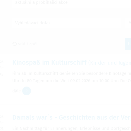
aktuální a probíhající akce
Vyhledávací dotaz
M
vrátit zpět
h
Kinospaß im Kulturschiff
(Kinder und Jugen
026
din
Film ab im Kulturschiff! Genießen Sie besondere Kinotage m
erg
Uhr: In 80 Tagen um die Welt 09.02.2026 um 10.00 Uhr: Die 
dále
Damals war´s - Geschichten aus der Ve
026
din
Ein Nachmittag für Erinnerungen, Erlebnisse und Dorfgeschi
 OL