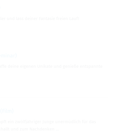
)
er und lass deiner Fantasie freien Lauf!
eminar)
haffe deine eigenen Unikate und genieße entspannte
(Film)
ft ein zwölfjähriger Junge unermüdlich für das
achhallt und zum Nachdenken …