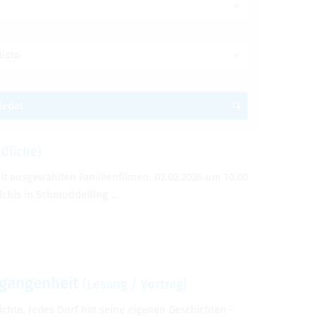
ísto
ledat
dliche)
it ausgewählten Familienfilmen. 02.02.2026 um 10.00
Olchis in Schmuddelfing …
rgangenheit
(Lesung / Vortrag)
chte. Jedes Dorf hat seine eigenen Geschichten -