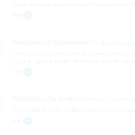
manche sind lustig, manche bewegend, und viele drohen übe
dále
Kinospaß im Kulturschiff
(Kinder und Jugen
026
din
Film ab im Kulturschiff! Genießen Sie besondere Kinotage m
erg
Uhr: In 80 Tagen um die Welt 09.02.2026 um 10.00 Uhr: Die 
dále
Töpferkurs für Kinder
(Workshop / Seminar
026
din
Ton - Abenteuer: Töpferkurs für Kids! Werde zum Ton-Künstl
 OL
dále