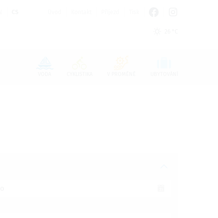
N
CS
Úvod
Kontakt
Příjezd
Tisk
26 °C
n den Cookie-Einstellungen benötigt.
VODA
CYKLISTIKA
V PROMĚNĚ
UBYTOVÁNÍ
o