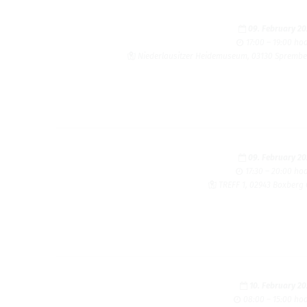
09. February 2
17:00 – 19:00 ho
Niederlausitzer Heidemuseum, 03130 Spremb
09. February 2
17:30 – 20:00 ho
TREFF 1, 02943 Boxberg
10. February 2
08:00 – 15:00 ho