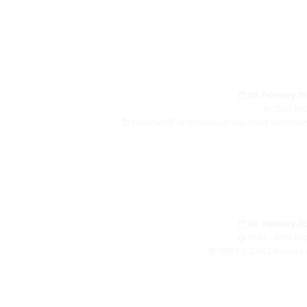
09. February 2
15:30 ho
Kulturschiff Senftenberger See, 01968 Senftenb
09. February 2
16:30 – 17:30 ho
TREFF 1, 02943 Boxberg