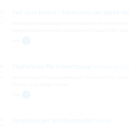
Zeit zum Feiern - Festkultur im Spree-N
026
din
Neue Sonderausstellung im Niederlausitzer Heidemuseum in
erg
Festveranstaltungen oder traditionsreiche Bräuche der Sor
dále
Töpferkurs für Erwachsene
(Workshop / S
026
din
Kreative Auszeit! Raus aus dem Kopf, rein in den Ton. Ersc
 OL
Stunden in geselliger Runde.
dále
Spremberger Wochenmarkt
(Markt)
026
din