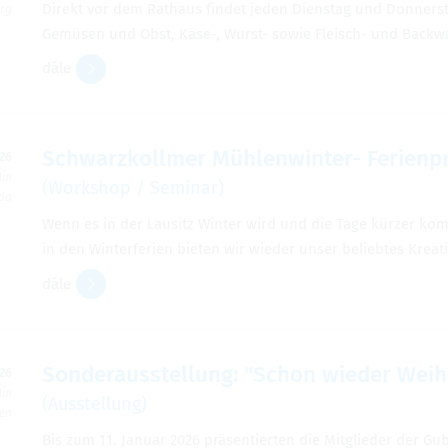
Direkt vor dem Rathaus findet jeden Dienstag und Donnerst
rg
Gemüsen und Obst, Käse-, Wurst- sowie Fleisch- und Backw
dále
Schwarzkollmer Mühlenwinter- Ferienp
026
din
(Workshop / Seminar)
rda
Wenn es in der Lausitz Winter wird und die Tage kürzer k
in den Winterferien bieten wir wieder unser beliebtes Kre
dále
Sonderausstellung: "Schon wieder Weih
026
din
(Ausstellung)
ben
Bis zum 11. Januar 2026 präsentierten die Mitglieder der Gu