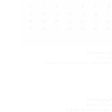
4
5
6
7
8
9
10
11
12
13
14
15
16
17
18
19
20
21
22
23
24
25
26
27
28
29
30
31
09. February 2
10:00 ho
Kulturschiff Senftenberger See, 01968 Senftenb
09. February 2
15:00 – 17:00 ho
Pension Zimpel, 02943 Boxberg