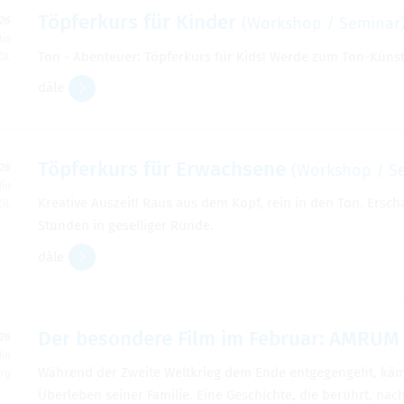
Töpferkurs für Kinder
(Workshop / Seminar
026
din
Ton - Abenteuer: Töpferkurs für Kids! Werde zum Ton-Künstl
 OL
dále
Töpferkurs für Erwachsene
(Workshop / S
026
din
Kreative Auszeit! Raus aus dem Kopf, rein in den Ton. Ersc
 OL
Stunden in geselliger Runde.
dále
Der besondere Film im Februar: AMRUM
026
din
Während der Zweite Weltkrieg dem Ende entgegengeht, kämp
erg
Überleben seiner Familie. Eine Geschichte, die berührt, n