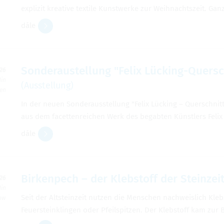
explizit kreative textile Kunstwerke zur Weihnachtszeit. G
dále
Sonderaustellung "Felix Lücking-Quers
026
din
(Ausstellung)
ben
In der neuen Sonderausstellung "Felix Lücking – Querschnit
aus dem facettenreichen Werk des begabten Künstlers Felix 
dále
Birkenpech – der Klebstoff der Steinzei
026
din
Seit der Altsteinzeit nutzen die Menschen nachweislich Kleb
zow
Feuersteinklingen oder Pfeilspitzen. Der Klebstoff kam zur