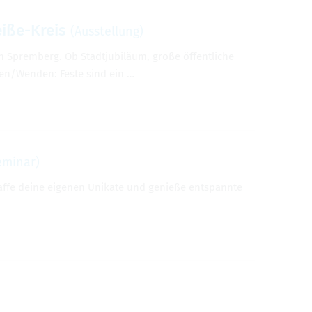
eiße-Kreis
(Ausstellung)
 Spremberg. Ob Stadtjubiläum, große öffentliche
ben/Wenden: Feste sind ein …
eminar)
haffe deine eigenen Unikate und genieße entspannte