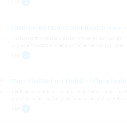
dále
Familien-Workshop: Brot backen
(Essen u
026
din
**Erlebt traditionelles Brotbacken mit der ganzen Familie!
rda
originale **KRABAT-Mühlenbrot** im echten Holzbackofen. 
dále
Mein KitaStart mit Fröbel - Offene Kra
026
din
Der Beginn in der Kita ist eine wichtige Zeit für Kinder und
erg
unterstützen diesen Übergang aufmerksam und einfühlsam.
dále