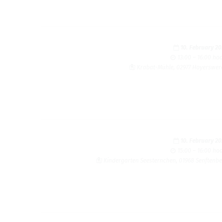
10. February 2
13:00 – 16:00 ho
Krabat-Mühle, 02977 Hoyerswe
10. February 2
15:00 – 16:00 ho
Kindergarten Seesternchen, 01968 Senftenb