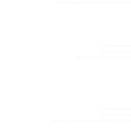
Spremberger Wochenmarkt, 03130 Sprembe
10. February 2
11:30 – 15:00 ho
Krabat-Mühle, 02977 Hoyerswe
10. February 2
12:00 – 17:00 ho
Stadt- und Industriemuseum Guben, 03172 Gu