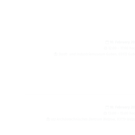
10. February 2
12:00 – 17:00 ho
Stadt- und Industriemuseum Guben, 03172 Gu
10. February 2
13:00 – 15:00 ho
atz Archäotechnisches Zentrum Welzow, 03119 Wel