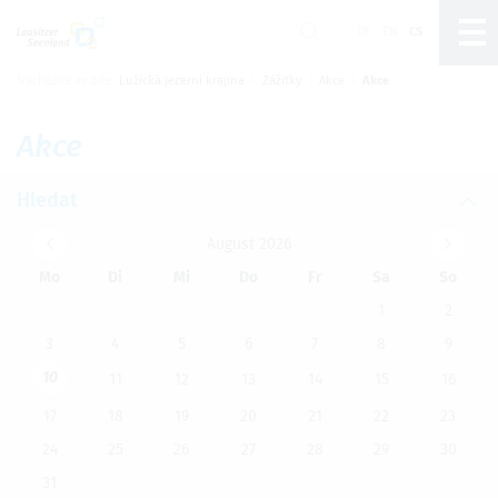
DE
EN
CS
Nacházíte se zde:
Lužická jezerní krajina
Zážitky
Akce
Akce
Um Einstellungen zur Barrierefreiheit vornehmen
zu können wird die Berechtigung für
funktionale
Cookies
in den Cookie-Einstellungen benötigt.
Akce
Nastavení cookies
Hledat
August 2026
Mo
Di
Mi
Do
Fr
Sa
So
1
2
3
4
5
6
7
8
9
10
11
12
13
14
15
16
17
18
19
20
21
22
23
24
25
26
27
28
29
30
31