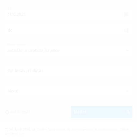
od
do
Doba konání
aktuální a probíhající akce
Vyhledávací dotaz
Místo
vrátit zpět
hledat
29. April 2026
10:00 – 12:00 hodin
iba-aktiv-tours in Großkoschen, 01968
Großkoschen