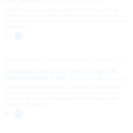
zum Seemann"
(Exkursion / Wanderung)
Erleben Sie den Landschaftswandel im Zeitraffer! Auf dieser
Stippvisite durch das Lausitzer Seenland lernen Sie fast alle
Stadien der Flutung kennen - Vom Tagebau bis zum vollendeten
Bergbausee! …
dále
08. May 2026
10:00 – 12:00 hodin
iba-aktiv-tours in Großkoschen, 01968
Großkoschen
Schnuppertour mit der Seeschlange um
den Geierswalder See
(Exkursion / Wanderung)
Diese Tour mit der Seeschlange ist der ideale Einstieg um das
Lausitzer Seenland kennenzulernen. Wir bringen Sie zu den
Highlights am Ufer des Geierswalder Sees. Ein Stopp an der
Landmarke "Rostiger …
dále