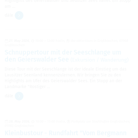
Highlights des Geierswalder und Sedlitzer Sees näher. Ein Stopp
am …
dále
27. May 2026
10:00 – 12:00 hodin
iba-aktiv-tours in Großkoschen, 01968
Großkoschen
Schnuppertour mit der Seeschlange um
den Geierswalder See
(Exkursion / Wanderung)
Diese Tour mit der Seeschlange ist der ideale Einstieg um das
Lausitzer Seenland kennenzulernen. Wir bringen Sie zu den
Highlights am Ufer des Geierswalder Sees. Ein Stopp an der
Landmarke "Rostiger …
dále
28. May 2026
10:00 – 13:00 hodin
Parkplatz am Stadthafen Großräschen,
01983 Großräschen
Kleinbustour - Rundfahrt "Vom Bergmann