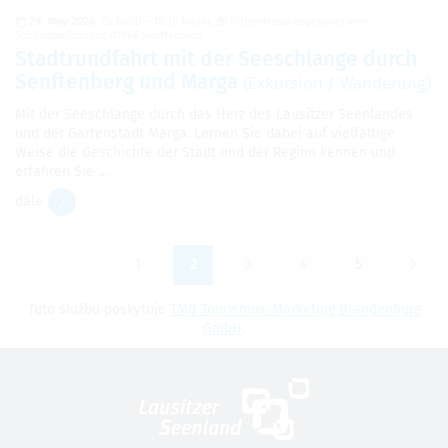
29. May 2026
14:00 – 15:15 hodin
Ritterstraße gegenüber vom
Schlossparkcenter, 01968 Senftenberg
Stadtrundfahrt mit der Seeschlange durch
Senftenberg und Marga
(Exkursion / Wanderung)
Mit der Seeschlange durch das Herz des Lausitzer Seenlandes
und der Gartenstadt Marga. Lernen Sie dabei auf vielfältige
Weise die Geschichte der Stadt und der Region kennen und
erfahren Sie …
dále
1
2
3
4
5
Tuto službu poskytuje
TMB Tourismus-Marketing Brandenburg
GmbH
.