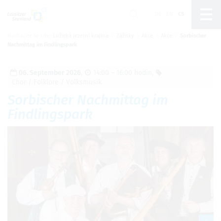
DE
EN
CS
Nacházíte se zde:
Lužická jezerní krajina
Zážitky
Akce
Akce
Sorbischer
Um Einstellungen zur Barrierefreiheit
Nachmittag im Findlingspark
vornehmen zu können wird die Berechtigung für
funktionale Cookies
in den Cookie-
Einstellungen benötigt.
06. September 2026
,
14:00 – 16:00 hodin
,
Chor / Folklore / Volksmusik
Nastavení cookies
Sorbischer Nachmittag im
Findlingspark