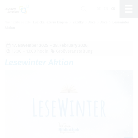
DE
EN
CS
Nacházíte se zde:
Lužická jezerní krajina
Zážitky
Akce
Akce
Lesewinter
Um Einstellungen zur Barrierefreiheit
Aktion
vornehmen zu können wird die Berechtigung für
funktionale Cookies
in den Cookie-
Einstellungen benötigt.
17. November 2025
–
28. February 2026
,
13:00 – 13:00 hodin
,
Großveranstaltung
Nastavení cookies
Lesewinter Aktion